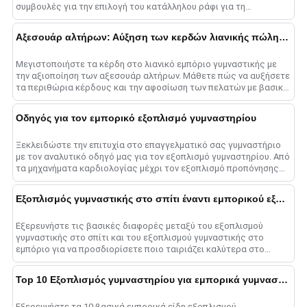
συμβουλές για την επιλογή του κατάλληλου ράφι για τη
βελτιστοποίηση του γυμναστηρίου σας sp......
Αξεσουάρ αλτήρων: Αύξηση των κερδών λιανικής πώλησης
Μεγιστοποιήστε τα κέρδη στο λιανικό εμπόριο γυμναστικής με
την αξιοποίηση των αξεσουάρ αλτήρων. Μάθετε πώς να αυξήσετε
τα περιθώρια κέρδους και την αφοσίωση των πελατών με βασικά
πρόσθετα....
Οδηγός για τον εμπορικό εξοπλισμό γυμναστηρίου
Ξεκλειδώστε την επιτυχία στο επαγγελματικό σας γυμναστήριο
με τον αναλυτικό οδηγό μας για τον εξοπλισμό γυμναστηρίου. Από
τα μηχανήματα καρδιολογίας μέχρι τον εξοπλισμό προπόνησης
δύναμης, μάθετε πώς να επιλέξετε ανθεκτικό......
Εξοπλισμός γυμναστικής στο σπίτι έναντι εμπορικού εξοπλισμού: Βασικές διαφορές
Εξερευνήστε τις βασικές διαφορές μεταξύ του εξοπλισμού
γυμναστικής στο σπίτι και του εξοπλισμού γυμναστικής στο
εμπόριο για να προσδιορίσετε ποιο ταιριάζει καλύτερα στο
ταξίδι σας για γυμναστική - επιλέξτε με σύνεση!...
Top 10 Εξοπλισμός γυμναστηρίου για εμπορικά γυμναστήρια
Εξερευνήστε τα 10 βασικά εμπορικά είδη εξοπλισμού