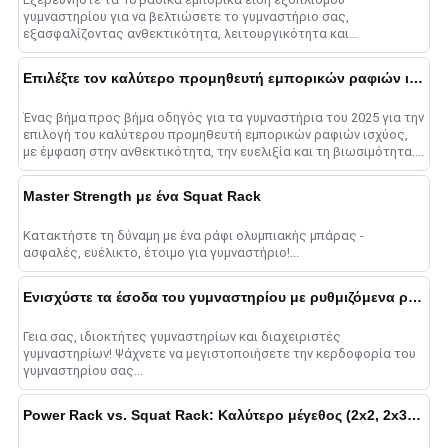
γυμναστηρίου για να βελτιώσετε το γυμναστήριο σας,
εξασφαλίζοντας ανθεκτικότητα, λειτουργικότητα και
ελκυστικότητα για όλους τους χρήστες....
Επιλέξτε τον καλύτερο προμηθευτή εμπορικών ραφιών ισχύος
Ένας βήμα προς βήμα οδηγός για τα γυμναστήρια του 2025 για την
επιλογή του καλύτερου προμηθευτή εμπορικών ραφιών ισχύος,
με έμφαση στην ανθεκτικότητα, την ευελιξία και τη βιωσιμότητα....
Master Strength με ένα Squat Rack
Κατακτήστε τη δύναμη με ένα ράφι ολυμπιακής μπάρας -
ασφαλές, ευέλικτο, έτοιμο για γυμναστήριο!...
Ενισχύστε τα έσοδα του γυμναστηρίου με ρυθμιζόμενα ράφια
Γεια σας, ιδιοκτήτες γυμναστηρίων και διαχειριστές
γυμναστηρίων! Ψάχνετε να μεγιστοποιήσετε την κερδοφορία του
γυμναστηρίου σας...
Power Rack vs. Squat Rack: Καλύτερο μέγεθος (2x2, 2x3, 2x4)