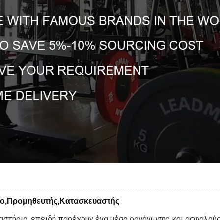
σιο,Προμηθευτής,Κατασκευαστής
ναστήριο, επειδή παρέχουν ένα μέσο οργάνωσης και ασφαλο