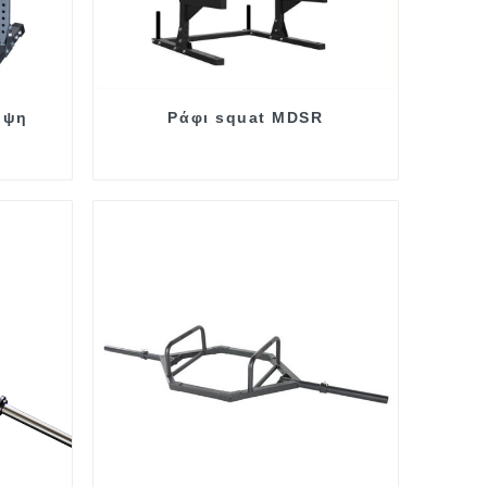
ηψη
Ράφι squat MDSR