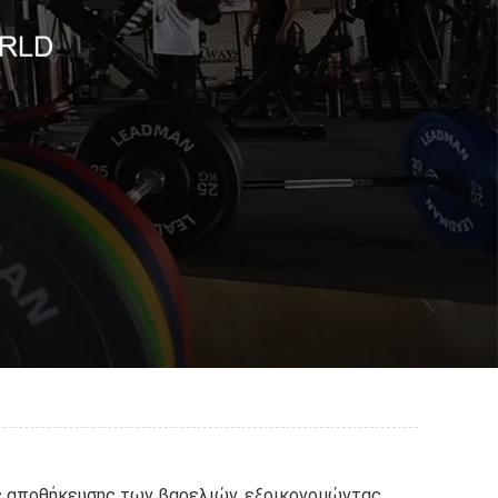
ύς αποθήκευσης των βαρελιών, εξοικονομώντας