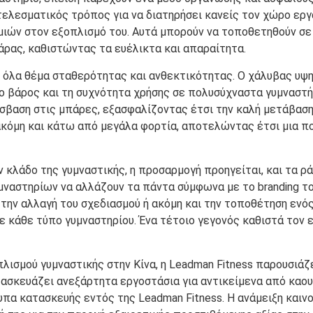
ελεσματικός τρόπος για να διατηρήσει κανείς τον χώρο εργ
μιών στον εξοπλισμό του. Αυτά μπορούν να τοποθετηθούν σε 
ρας, καθιστώντας τα ευέλικτα και απαραίτητα.
 όλα θέμα σταθερότητας και ανθεκτικότητας. Ο χάλυβας υψη
 βάρος και τη συχνότητα χρήσης σε πολυσύχναστα γυμναστ
σβαση στις μπάρες, εξασφαλίζοντας έτσι την καλή μετάβασ
ακόμη και κάτω από μεγάλα φορτία, αποτελώντας έτσι μια π
κλάδο της γυμναστικής, η προσαρμογή προηγείται, και τα ρ
μναστηρίων να αλλάζουν τα πάντα σύμφωνα με το branding τ
την αλλαγή του σχεδιασμού ή ακόμη και την τοποθέτηση ενό
σε κάθε τύπο γυμναστηρίου. Ένα τέτοιο γεγονός καθιστά τον
ισμού γυμναστικής στην Κίνα, η Leadman Fitness παρουσιάζ
σκευάζει ανεξάρτητα εργοστάσια για αντικείμενα από καουτ
τυπα κατασκευής εντός της Leadman Fitness. Η ανάμειξη κ