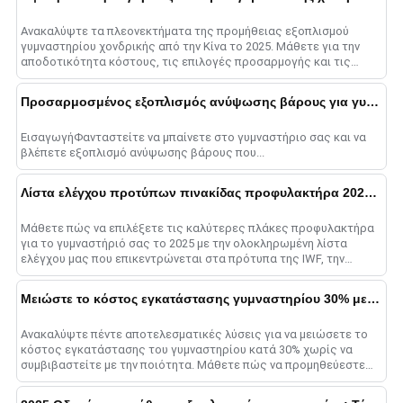
Ανακαλύψτε τα πλεονεκτήματα της προμήθειας εξοπλισμού
γυμναστηρίου χονδρικής από την Κίνα το 2025. Μάθετε για την
αποδοτικότητα κόστους, τις επιλογές προσαρμογής και τις
στρατηγικές για επιτυχία......
Προσαρμοσμένος εξοπλισμός ανύψωσης βάρους για γυμναστήρια
ΕισαγωγήΦανταστείτε να μπαίνετε στο γυμναστήριο σας και να
βλέπετε εξοπλισμό ανύψωσης βάρους που...
Λίστα ελέγχου προτύπων πινακίδας προφυλακτήρα 2025: Συμβουλές ποιότητας
Μάθετε πώς να επιλέξετε τις καλύτερες πλάκες προφυλακτήρα
για το γυμναστήριό σας το 2025 με την ολοκληρωμένη λίστα
ελέγχου μας που επικεντρώνεται στα πρότυπα της IWF, την
ποιότητα του υλικού, τις βαθμολογίες αναπήδησης, ένα......
Μειώστε το κόστος εγκατάστασης γυμναστηρίου 30% με 5 Εξοπλισμός Hacks
Ανακαλύψτε πέντε αποτελεσματικές λύσεις για να μειώσετε το
κόστος εγκατάστασης του γυμναστηρίου κατά 30% χωρίς να
συμβιβαστείτε με την ποιότητα. Μάθετε πώς να προμηθεύεστε
εξοπλισμό χονδρικής, να επενδύετε σε πολυλειτουργικό ge......