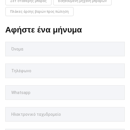
Σετ σταθερής μπάρας
Βοηθούμενη μηχανή μπράβων
Πλάκες άρσης βαρών προς πώληση
Αφήστε ένα μήνυμα