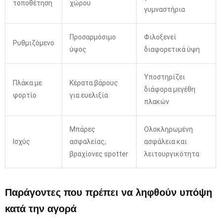
τοποθέτηση
χώρου
γυμναστήρια
Προσαρμόσιμο
Φιλοξενεί
Ρυθμιζόμενο
ύψος
διαφορετικά ύψη
Υποστηρίζει
Πλάκα με
Κέρατα βάρους
διάφορα μεγέθη
φορτίο
για ευελιξία
πλακών
Μπάρες
Ολοκληρωμένη
Ισχύς
ασφαλείας,
ασφάλεια και
βραχίονες spotter
λειτουργικότητα
Παράγοντες που πρέπει να ληφθούν υπόψη
κατά την αγορά