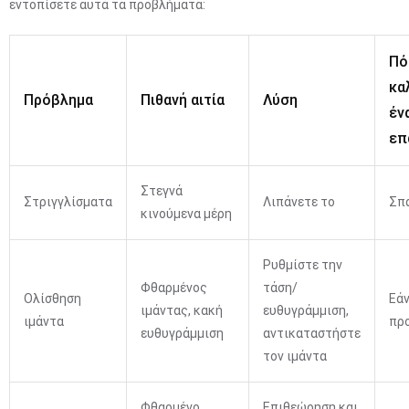
εντοπίσετε αυτά τα προβλήματα:
Πό
κα
Πρόβλημα
Πιθανή αιτία
Λύση
έν
επ
Στεγνά
Στριγγλίσματα
Λιπάνετε το
Σπ
κινούμενα μέρη
Ρυθμίστε την
Φθαρμένος
τάση/
Ολίσθηση
Εάν
ιμάντας, κακή
ευθυγράμμιση,
ιμάντα
πρ
ευθυγράμμιση
αντικαταστήστε
τον ιμάντα
Φθαρμένο
Επιθεώρηση και