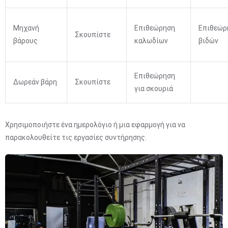
Μηχανή
Επιθεώρηση
Επιθεώρ
Σκουπίστε
βάρους
καλωδίων
βιδών
Επιθεώρηση
Δωρεάν βάρη
Σκουπίστε
για σκουριά
Χρησιμοποιήστε ένα ημερολόγιο ή μια εφαρμογή για να
παρακολουθείτε τις εργασίες συντήρησης.