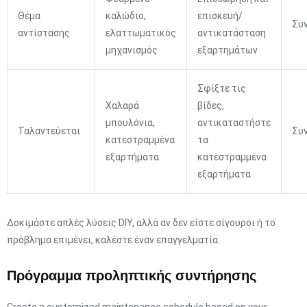
Θέμα
καλώδιο,
επισκευή/
Συ
αντίστασης
ελαττωματικός
αντικατάσταση
μηχανισμός
εξαρτημάτων
Σφίξτε τις
Χαλαρά
βίδες,
μπουλόνια,
αντικαταστήστε
Ταλαντεύεται
Συ
κατεστραμμένα
τα
εξαρτήματα
κατεστραμμένα
εξαρτήματα
Δοκιμάστε απλές λύσεις DIY, αλλά αν δεν είστε σίγουροι ή το
πρόβλημα επιμένει, καλέστε έναν επαγγελματία.
Πρόγραμμα προληπτικής συντήρησης
Create a customized maintenance schedule based on your