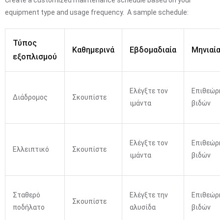
equipment type and usage frequency. A sample schedule:
Τύπος
Καθημερινά
Εβδομαδιαία
Μηνιαί
εξοπλισμού
Ελέγξτε τον
Επιθεώρ
Διάδρομος
Σκουπίστε
ιμάντα
βιδών
Ελέγξτε τον
Επιθεώρ
Ελλειπτικό
Σκουπίστε
ιμάντα
βιδών
Σταθερό
Ελέγξτε την
Επιθεώρ
Σκουπίστε
ποδήλατο
αλυσίδα
βιδών