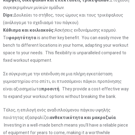
Κάμψεις δικεφάλων και επεκτάσεις τρικεφάλων:
Στόχευση
συγκεκριμένων μυϊκών ομάδων.
Dips:
Δουλεύει το στήθος, τους ώμους και τους τρικέφαλους
(ανάλογα με το σχεδιασμό του πάγκου).
Κάθισμα και κοιλιακούς:
Ασκήσεις ενδυνάμωσης κορμού.
Το
φορητότητα
is another key benefit. You can easily move the
bench to different locations in your home, adapting your workout
space to your needs. This flexibility is unparalleled compared to
fixed workout equipment.
Σε σύγκριση με την επένδυση σε μια πλήρη εγκατάσταση
γυμναστηρίου στο σπίτι, οι πτυσσόμενοι πάγκοι προπόνησης
είναι αξιοσημείωτα
προσιτή
. They provide a cost-effective way
to expand your workout options without breaking the bank.
Τέλος, η επιλογή ενός αναδιπλούμενου πάγκου υψηλής
ποιότητας εξασφαλίζει
ανθεκτικότητα και μακροζωία
.
Investing in a well-made bench means you’ll have a reliable piece
of equipment for years to come, making it a worthwhile