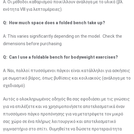
Α: Οι μέθοδοι καθαρισμού ποικίλλουν ανάλογα με το υλικό (βλ.
ενότητα VIII για λεπτομέρειες).
Q: How much space does a folded bench take up?
A: This varies significantly depending on the model. Check the
dimensions before purchasing.
Q: Can I use a foldable bench for bodyweight exercises?
Α: Ναι, πολλοί πτυσσόμενοι πάγκοι είναι κατάλληλοι για ασκήσεις
με σωματικό βάρος, όπως βυθίσεις και κοιλιακούς (ανάλογα με το
σχεδιασμό).
Αυτός ο ολοκληρωμένος οδηγός θα σας εφοδιάσει με τις γνώσεις
για να επιλέξετε και να χρησιμοποιήσετε αποτελεσματικά έναν
πτυσσόμενο πάγκο προπόνησης για να μετατρέψετε τον μικρό
σας χώρο σε ένα πλήρως λειτουργικό και αποτελεσματικό
γυμναστήριο στο σπίτι. Θυμηθείτε να δώσετε προτεραιότητα