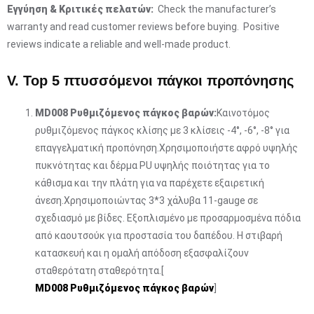
Εγγύηση & Κριτικές πελατών:
Check the manufacturer’s
warranty and read customer reviews before buying. Positive
reviews indicate a reliable and well-made product.
V. Top 5 πτυσσόμενοι πάγκοι προπόνησης
MD008 Ρυθμιζόμενος πάγκος βαρών:
Καινοτόμος
ρυθμιζόμενος πάγκος κλίσης με 3 κλίσεις -4°, -6°, -8° για
επαγγελματική προπόνηση.Χρησιμοποιήστε αφρό υψηλής
πυκνότητας και δέρμα PU υψηλής ποιότητας για το
κάθισμα και την πλάτη για να παρέχετε εξαιρετική
άνεση.Χρησιμοποιώντας 3*3 χάλυβα 11-gauge σε
σχεδιασμό με βίδες. Εξοπλισμένο με προσαρμοσμένα πόδια
από καουτσούκ για προστασία του δαπέδου. Η στιβαρή
κατασκευή και η ομαλή απόδοση εξασφαλίζουν
σταθερότατη σταθερότητα.[
MD008 Ρυθμιζόμενος πάγκος βαρών
]