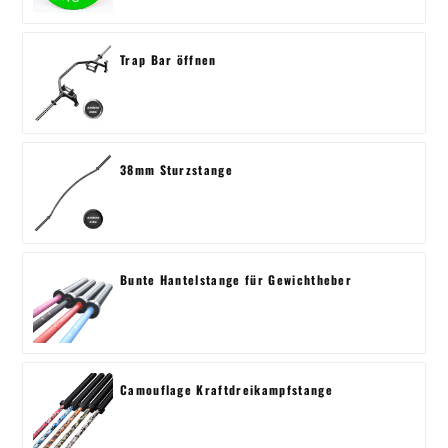
Trap Bar öffnen
38mm Sturzstange
Bunte Hantelstange für Gewichtheber
Camouflage Kraftdreikampfstange