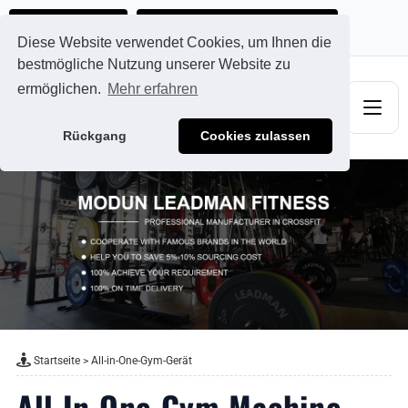
Ads@qdmodun.com
Jetzt individuelles Angebot anfordern
Diese Website verwendet Cookies, um Ihnen die
bestmögliche Nutzung unserer Website zu
ermöglichen.
Mehr erfahren
Rückgang
Cookies zulassen
Startseite
>
All-in-One-Gym-Gerät
All In One Gym Machine -