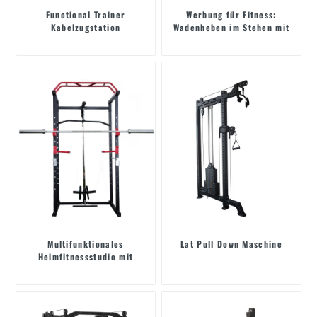
Functional Trainer
Werbung für Fitness:
Kabelzugstation
Wadenheben im Stehen mit
Fokus auf die
Muskelextraktion
Multifunktionales
Lat Pull Down Maschine
Heimfitnessstudio mit
Kniebeugenständer