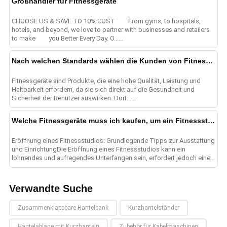
Großhändler für Fitnessgeräte
CHOOSE US & SAVE TO 10% COST From gyms, to hospitals,
hotels, and beyond, we love to partner with businesses and retailers
to make you Better Every Day. O......
Nach welchen Standards wählen die Kunden von Fitnessgeräten ihre Lieferkette aus?
Fitnessgeräte sind Produkte, die eine hohe Qualität, Leistung und
Haltbarkeit erfordern, da sie sich direkt auf die Gesundheit und
Sicherheit der Benutzer auswirken. Dort......
Welche Fitnessgeräte muss ich kaufen, um ein Fitnessstudio zu eröffnen? Wie kann das Layout des Fitnessstudios attraktiver gestaltet werden?
Eröffnung eines Fitnessstudios: Grundlegende Tipps zur Ausstattung
und EinrichtungDie Eröffnung eines Fitnessstudios kann ein
lohnendes und aufregendes Unterfangen sein, erfordert jedoch eine
sorgfältige Planung und bedachtes......
Verwandte Suche
Zusammenklappbare Hantelbank
Kurzhantelständer
Hantelablage mit Kurzhanteln
Zubehör für Kabelmaschinen