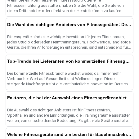
Wenn Sie ein kommerzielles Fitnessstudio oder eine
Fitnesseinrichtung ausstatten, haben Sie die Wahl, die Geräte von
einem Drittanbieter oder direkt von der Herstellerfirma zu kaufen......
Die Wahl des richtigen Anbieters von Fitnessgeräten: Der ultimative Leitfaden
Fitnessgeräte sind eine wichtige Investition für jeden Fitnessraum,
jedes Studio oder jeden Heimtrainingsraum. Hochwertige, langlebige
Geräte, die Ihren Anforderungen entsprechen, sind entscheidend für
......
Top-Trends bei Lieferanten von kommerziellen Fitnessgeräten
Die kommerzielle Fitnessbranche wächst weiter, da immer mehr
Verbraucher Wert auf Gesundheit und Wellness legen. Diese
steigende Nachfrage treibt die kontinuierliche Innovation im Bereich
Fitness e......
Faktoren, die bei der Auswahl eines Fitnessgeräteanbieters zu berücksichtigen sind
Die Auswahl des richtigen Anbieters ist für Fitnesszentren,
Sporthallen und andere Einrichtungen, die Trainingsräume ausstatten
wollen, von entscheidender Bedeutung. Es gibt viele Gerätehersteller
zur Auswahl......
Welche Fitnessgeräte sind am besten für Bauchmuskeln geeignet?