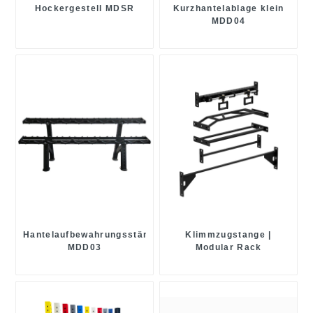
Hockergestell MDSR
Kurzhantelablage klein
MDD04
Hantelaufbewahrungsständer
Klimmzugstange |
MDD03
Modular Rack