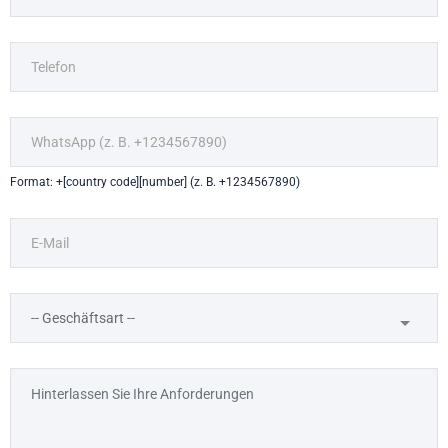
Format: +[country code][number] (z. B. +1234567890)