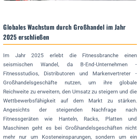
Trend 4: Strategische Partnerschaften verstärken die
Reichweite des Großhandels
Globales Wachstum durch Großhandel im Jahr
Trend 5: Technologie zur Verbesserung der Skalierbarkeit im
2025 erschließen
Großhandel
Die Zukunft des Wachstums im Großhandel nutzen
Im Jahr 2025 erlebt die Fitnessbranche einen
Sind Sie bereit, Ihre globale Reichweite mit
seismischen Wandel, da B-End-Unternehmen -
Großhandelsgeschäften zu erweitern?
Fitnessstudios, Distributoren und Markenvertreter -
FAQ zu Großhandelsgeschäften und globaler Expansion
Großhandelsgeschäfte nutzen, um ihre globale
Reichweite zu erweitern, den Umsatz zu steigern und die
Wie viel kann der Großhandel an Kosten sparen?
Wettbewerbsfähigkeit auf dem Markt zu stärken.
Welche Märkte bieten im Jahr 2025 die besten
Angesichts der steigenden Nachfrage nach
Großhandelschancen?
Fitnessgeräten wie Hanteln, Racks, Platten und
Wie unterstützen digitale Plattformen Großhandelsgeschäfte?
Maschinen geht es bei Großhandelsgeschäften nicht
Kann der Großhandel auch nachhaltige Ausrüstung anbieten?
mehr nur um Kosteneinsparungen, sondern um ein