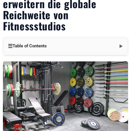
erweitern die globale
Reichweite von
Fitnessstudios
☰
Table of Contents
▼
Globales Wachstum durch Großhandel im Jahr 2025
erschließen
Trend 1: Steigende Nachfrage nach Massen-Fitnessgeräten in
aufstrebenden Märkten
Trend 2: Digitale Großhandelsplattformen treiben globale
Konnektivität voran
Trend 3: Nachhaltigkeit bei Großhandelsgeschäften steigert
globale Anziehungskraft