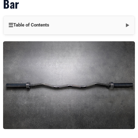
Bar
☰
Table of Contents
▼
1. Fitness-Ziele
Vorteile der Kniebeuge mit einer Curl-Stange
Überlegungen bei der Kniebeuge mit einer Curl-Stange
Kniebeugen mit einer Curl-Stange (Schritt-für-Schritt-
Anleitung)
1. Einrichtung
2. Abstieg
3. Aufstieg
Variationen von Curl Bar Squats