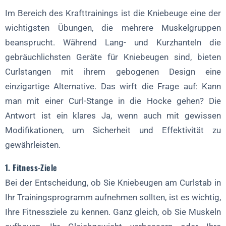
Sicherheitstipps für die Hocke am Curl-Stab
Im Bereich des Krafttrainings ist die Kniebeuge eine der
wichtigsten Übungen, die mehrere Muskelgruppen
Muskelgruppen, auf die Curl Bar Squats abzielen
beansprucht. Während Lang- und Kurzhanteln die
Alternativen zu Curl Bar Squats
gebräuchlichsten Geräte für Kniebeugen sind, bieten
FAQ über Curl Bar Squats
Curlstangen mit ihrem gebogenen Design eine
einzigartige Alternative. Das wirft die Frage auf: Kann
1. Können Anfänger Kniebeugen mit der Curlstange machen?
man mit einer Curl-Stange in die Hocke gehen? Die
2. Wie unterscheiden sich Kniebeugen mit einer Curlstange von
Antwort ist ein klares Ja, wenn auch mit gewissen
herkömmlichen Kniebeugen?
Modifikationen, um Sicherheit und Effektivität zu
3. Welche Sicherheitsvorkehrungen sind bei Kniebeugen mit der
gewährleisten.
Curlstange zu treffen?
4. Können Kniebeugen mit der Curlstange traditionelle
1. Fitness-Ziele
Kniebeugen ersetzen?
Bei der Entscheidung, ob Sie Kniebeugen am Curlstab in
Schlussfolgerung
Ihr Trainingsprogramm aufnehmen sollten, ist es wichtig,
Tabelle: Vergleich der Kniebeugen-Varianten
Ihre Fitnessziele zu kennen. Ganz gleich, ob Sie Muskeln