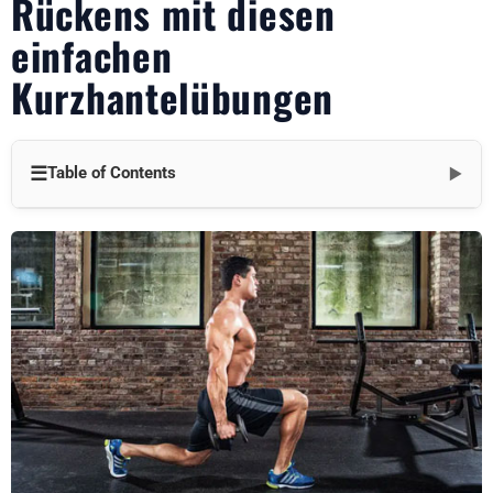
Rückens mit diesen
einfachen
Kurzhantelübungen
☰
Table of Contents
▼
Anatomie der unteren Rückenmuskulatur
Aufwärmübungen
Kurzhantelübungen für die Stärkung des unteren Rückens
1. Übergebeugte Reihe
2. Rumänisches Kreuzheben
3. Einarmiges Kurzhantel-Stemmen
4. Guten Morgen