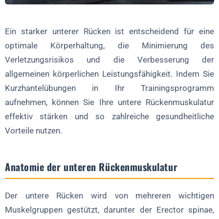
5. Vogelhund mit Kurzhantel
6. Umgekehrte Hyperextension mit Kurzhantel
Ein starker unterer Rücken ist entscheidend für eine
optimale Körperhaltung, die Minimierung des
7. Kurzhantel-Step-Ups mit Knieschub
Verletzungsrisikos und die Verbesserung der
8. Kurzhantel Rückenverlängerung
allgemeinen körperlichen Leistungsfähigkeit. Indem Sie
9. Superman mit Kurzhantel
Kurzhantelübungen in Ihr Trainingsprogramm
10. Gewichtete Planke
aufnehmen, können Sie Ihre untere Rückenmuskulatur
Technik und Form
effektiv stärken und so zahlreiche gesundheitliche
Vorteile nutzen.
Muster-Trainingsplan
Tipps für Einsteiger
Anatomie der unteren Rückenmuskulatur
Vorteile der Einbeziehung von Kurzhantelübungen in Ihr
Trainingsprogramm
Der untere Rücken wird von mehreren wichtigen
Sicherheitsvorkehrungen
Muskelgruppen gestützt, darunter der Erector spinae,