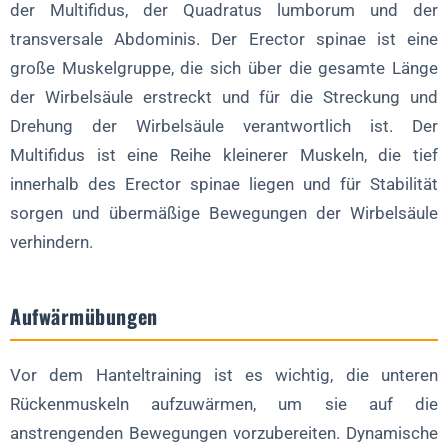
der Multifidus, der Quadratus lumborum und der
Schlussfolgerung
transversale Abdominis. Der Erector spinae ist eine
FAQ zur Kräftigung des unteren Rückens mit Kurzhanteln
große Muskelgruppe, die sich über die gesamte Länge
der Wirbelsäule erstreckt und für die Streckung und
1. Welche Vorteile hat die Stärkung des unteren Rückens mit
Drehung der Wirbelsäule verantwortlich ist. Der
Kurzhanteln?
Multifidus ist eine Reihe kleinerer Muskeln, die tief
2. Wie oft sollte ich Kurzhantelübungen für den unteren Rücken
durchführen?
innerhalb des Erector spinae liegen und für Stabilität
3. Kann ich Kurzhanteln verwenden, wenn ich bereits
sorgen und übermäßige Bewegungen der Wirbelsäule
Rückenschmerzen habe?
verhindern.
4. Was sind die besten Kurzhantelübungen für Anfänger zur
Stärkung des unteren Rückens?
Aufwärmübungen
Vor dem Hanteltraining ist es wichtig, die unteren
Rückenmuskeln aufzuwärmen, um sie auf die
anstrengenden Bewegungen vorzubereiten. Dynamische