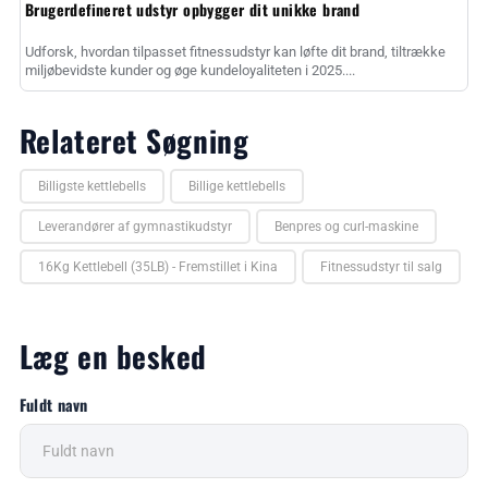
Brugerdefineret udstyr opbygger dit unikke brand
Udforsk, hvordan tilpasset fitnessudstyr kan løfte dit brand, tiltrække
miljøbevidste kunder og øge kundeloyaliteten i 2025....
Relateret Søgning
Billigste kettlebells
Billige kettlebells
Leverandører af gymnastikudstyr
Benpres og curl-maskine
16Kg Kettlebell (35LB) - Fremstillet i Kina
Fitnessudstyr til salg
Læg en besked
Fuldt navn