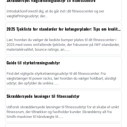
Skræddersyet vægtløftningsudstyr til fitnesscentre
IntroduktionForestil dig, at du går ind i dit fitnesscenter og ser
vægtløftningsudstyr, der...
2025 Tjekliste for standarder for kofangerplader: Tips om kvalitet
Lær, hvordan du vælger de bedste bumper plates til dit fitnesscenter i
2025 med vores omfattende tjekliste, der fokuserer på IWF-standarder,
materialekvalitet, bounce ratings, an......
Guide til styrketræningsudstyr
Find det vigtigste styrketræningsudstyr til dit fitnesscenter. Fra
vægtstænger til power racks, lær hvordan du vælger holdbart, alsidigt
udstyr, der opfylder de unikke......
Skræddersyede løsninger til fitnessudstyr
Udforsk skræddersyede løsninger til fitnessudstyr for at skabe et unikt
fitnessrum, der tiltrækker og fastholder kunder. Skræddersy alt fra
Smith-maskiner til håndvægte til......