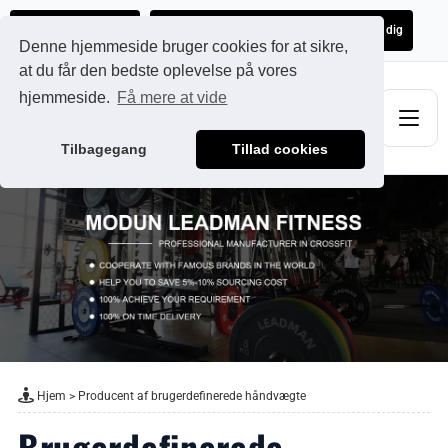
Ads@qdmodun.com
Få et uforpligtende tilbud skræddersyet til dig
Denne hjemmeside bruger cookies for at sikre,
at du får den bedste oplevelse på vores
hjemmeside.
Få mere at vide
Tilbagegang
Tillad cookies
Hjem
>
Producent af brugerdefinerede håndvægte
Brugerdefinerede