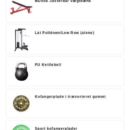
MD006 Justerbar vægtbænk
Lat Pulldown/Low Row (alene)
PU Kettlebell
Kofangerplade i træsorteret gummi
Sport kofangerplader