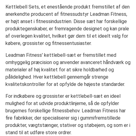
Kettlebell Sets, et enestående produkt fremstillet af den
anerkendte producent af fitnessudstyr Leadman Fitness,
er højt anset i fitnessindustrien. Disse sæt har forskellige
produktegenskaber, er fremragende designet og kan prale
af overlegen kvalitet, hvilket gør dem til et ideelt valg for
købere, grossister og fitnessentusiaster.
Leadman Fitness' kettlebell-sæt er fremstillet med
omhyggelig præcision og anvender avanceret håndværk og
materialer af høj kvalitet for at sikre holdbarhed og
pålidelighed. Hver kettlebell gennemgår strenge
kvalitetskontroller for at opfylde de højeste standarder.
For indkøbere og grossister er kettlebell-sæt en ideel
mulighed for at udvide produktlinjerne, så de opfylder
brugernes forskellige fitnessbehov. Leadman Fitness har
fire fabrikker, der specialiserer sig i gummifremstillede
produkter, vægtstænger, stativer og støbejern, og som er i
stand til at udføre store ordrer.