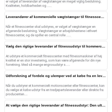
er valget af leverandør af vægtstænger en meget vigtig beslutning.
Kvaliteten, holdbarheden og ......
Leverandører af kommercielle vægtstænger til fitnesscentre
Når et fitnesscenter skal udstyres, er valget af vægtstænger en
afgørende beslutning. Vægtstænger er arbejdshestene i ethvert
fitnesscenter, og de spiller en central rolle ......
Vælg den rigtige leverandør af fitnessudstyr til kommercielle fitnesscentre
At udstyre et kommercielt fitnesscenter med fitnessmaskiner af høj
kvalitet er en stor investering, som kan være afgørende for din nye
forretning. Med så mange engrosudstyr s......
Udforskning af fordele og ulemper ved at købe fra en leverandør af fitnessudstyr vs. en fabrik for fitnessudstyr
Når du udstyrer et kommercielt motionscenter eller fitnesscenter, kan
du vælge at købe udstyr fra en tredjepartsleverandør eller direkte fra
producenten....
At vælge den rigtige leverandør af fitnessudstyr: Den ultimative guide