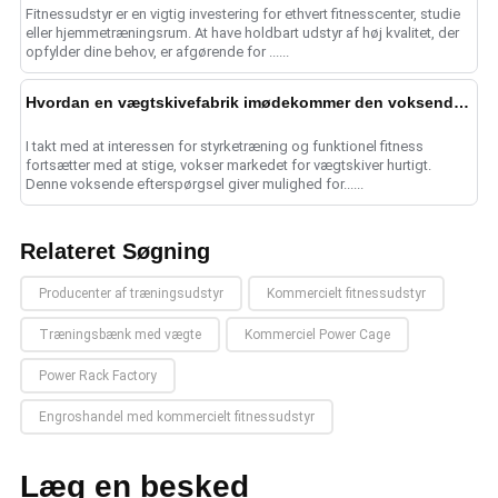
Fitnessudstyr er en vigtig investering for ethvert fitnesscenter, studie
eller hjemmetræningsrum. At have holdbart udstyr af høj kvalitet, der
opfylder dine behov, er afgørende for ......
Hvordan en vægtskivefabrik imødekommer den voksende efterspørgsel i fitnessindustrien
I takt med at interessen for styrketræning og funktionel fitness
fortsætter med at stige, vokser markedet for vægtskiver hurtigt.
Denne voksende efterspørgsel giver mulighed for......
Relateret Søgning
Producenter af træningsudstyr
Kommercielt fitnessudstyr
Træningsbænk med vægte
Kommerciel Power Cage
Power Rack Factory
Engroshandel med kommercielt fitnessudstyr
Læg en besked