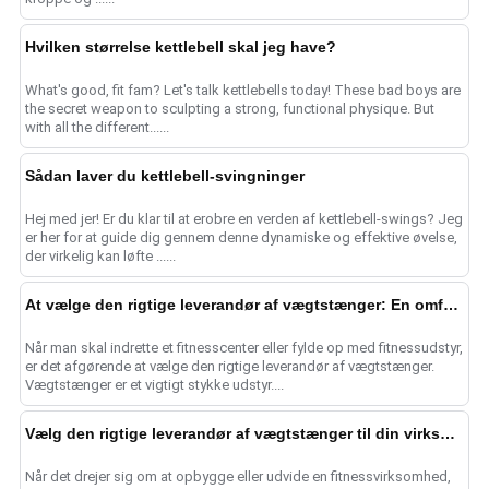
Hvilken størrelse kettlebell skal jeg have?
What's good, fit fam? Let's talk kettlebells today! These bad boys are
the secret weapon to sculpting a strong, functional physique. But
with all the different......
Sådan laver du kettlebell-svingninger
Hej med jer! Er du klar til at erobre en verden af kettlebell-swings? Jeg
er her for at guide dig gennem denne dynamiske og effektive øvelse,
der virkelig kan løfte ......
At vælge den rigtige leverandør af vægtstænger: En omfattende guide
Når man skal indrette et fitnesscenter eller fylde op med fitnessudstyr,
er det afgørende at vælge den rigtige leverandør af vægtstænger.
Vægtstænger er et vigtigt stykke udstyr....
Vælg den rigtige leverandør af vægtstænger til din virksomhed
Når det drejer sig om at opbygge eller udvide en fitnessvirksomhed,