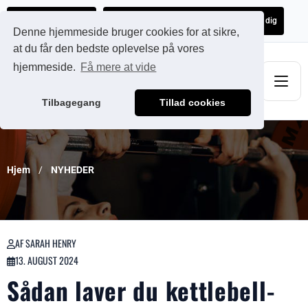
Ads@qdmodun.com
Få et uforpligtende tilbud skræddersyet til dig
Denne hjemmeside bruger cookies for at sikre,
at du får den bedste oplevelse på vores
hjemmeside.
Få mere at vide
Tilbagegang
Tillad cookies
Hjem
NYHEDER
AF SARAH HENRY
13. AUGUST 2024
Sådan laver du kettlebell-