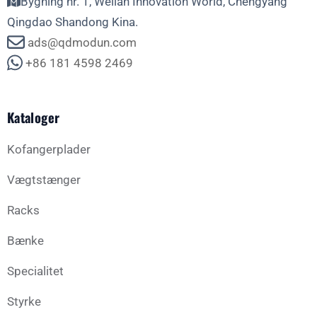
Bygning nr. 1, Weilan Innovation World, Chengyang
Qingdao Shandong Kina.
ads@qdmodun.com
+86 181 4598 2469
Kataloger
Kofangerplader
Vægtstænger
Racks
Bænke
Specialitet
Styrke