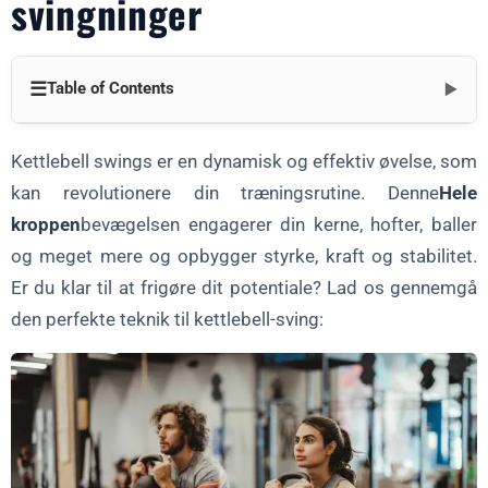
svingninger
☰
Table of Contents
▼
Trin 1: At sætte scenen
Kettlebell swings er en dynamisk og effektiv øvelse, som
Trin 2: Den svingende bevægelse
kan revolutionere din træningsrutine. Denne
Hele
kroppen
Trin 3: Kraft fra hofterne
bevægelsen engagerer din kerne, hofter, baller
og meget mere og opbygger styrke, kraft og stabilitet.
Trin 4: Kontrolleret nedstigning
Er du klar til at frigøre dit potentiale? Lad os gennemgå
Trin 5: Gentagelse og forfinelse
den perfekte teknik til kettlebell-sving:
Trin 6: Køl ned og stræk ud