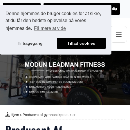
Ads@qdmodun.com
Få et uforpligtende tilbud skræddersyet til dig
Denne hjemmeside bruger cookies for at sikre,
at du får den bedste oplevelse på vores
hjemmeside.
Få mere at vide
Tilbagegang
Tillad cookies
Hjem
>
Producent af gymnastikprodukter
Producent Af