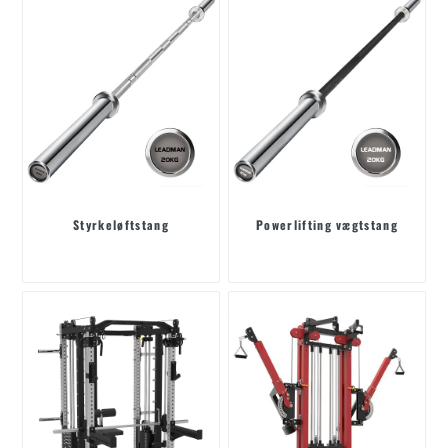
Styrkeløftstang
Powerlifting vægtstang