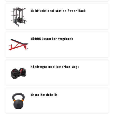
Multifunktionel station Power Rack
MD006 Justerbar vægtbænk
Håndvægte med justerbar vægt
Matte Kettlebells