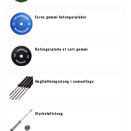
Farve gummi kofangerplader
Kofangerplade af sort gummi
Vægtløftningsstang i camouflage
Styrkeløftstang