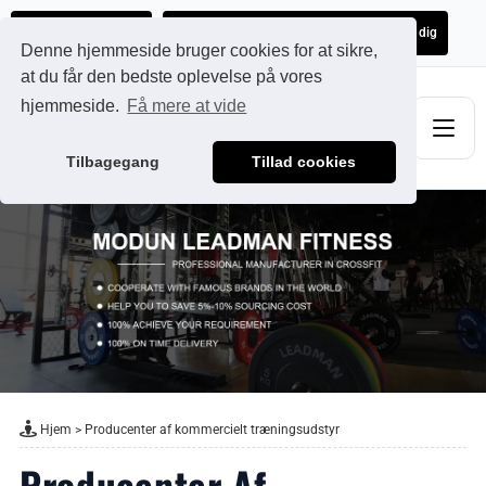
Ads@qdmodun.com
Få et uforpligtende tilbud skræddersyet til dig
Denne hjemmeside bruger cookies for at sikre,
at du får den bedste oplevelse på vores
hjemmeside.
Få mere at vide
Tilbagegang
Tillad cookies
Hjem
>
Producenter af kommercielt træningsudstyr
Producenter Af