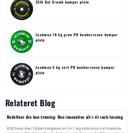
25lb Gul Crumb bumper plate
Leadman 10 kg grøn PU konkurrence bumper
plate
Leadman 5 kg sort PU konkurrence bumper
plate
Relateret Blog
Redefiner din ben-træning: Den innovative alt-i-ét rack-løsning
B2B Deep dive: Sådan integreres en 3-i-1 leg extension/curl maskine