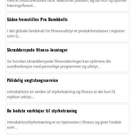
med et multifunktionelt rack. Maksimer pladsen, øg din ROI og optimer
træningsflowet....
Sådan fremstilles Pro Dumbbells
I det globale landskab for fitnessudstyr er produktionsbaser i regioner
som Q...
Skræddersyede fitness-løsninger
Se hvordan skræddersyede fitnessløsninger kan optimere din
sundhedsrejse med personlige programmer og udstyr...
Pålidelig vægtstangsservice
IntroduktionI en verden af styrketræning og fitness er der kun få
stykker udstyr,...
De bedste værktøjer til styrketræning
IntroduktionStyrketræning er en hjørnesten i fitness og giver fordele
som...