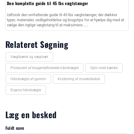
Den komplette guide til 45 lbs vægtstænger
Udforsk den omfattende guide til 45 lbs vægtstænger, der dækker
typer, materialer, vedligeholdelse og brugstips for at hjælpe dig med at
vælge den rigtige vægtstang til at maksimere......
Relateret Søgning
Vægtbænk og vægtsæt
Producent af brugerdefinerede håndvægte
Gym med bænke
Håndvægte af gummi
Krydsning af maskinkabel
Engros håndvægte
Læg en besked
Fuldt navn