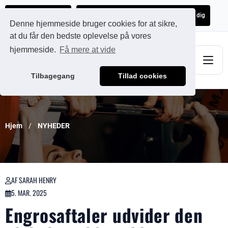
Ads@qdmodun.com
Få et uforpligtende tilbud skræddersyet til dig
Denne hjemmeside bruger cookies for at sikre,
at du får den bedste oplevelse på vores
hjemmeside.
Få mere at vide
Tilbagegang
Tillad cookies
Hjem
NYHEDER
AF SARAH HENRY
5. MAR. 2025
Engrosaftaler udvider den