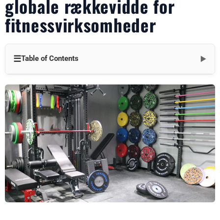
globale rækkevidde for
fitnessvirksomheder
☰
Table of Contents
▼
Frigørelse af global vækst gennem engroshandel i 2025
Trend 1: Stigende efterspørgsel efter fitnessudstyr i løs vægt
på nye markeder
Trend 2: Digitale engrosplatforme driver global konnektivitet
Trend 3: Bæredygtighed i engrosaftaler øger den globale appel
Trend 4: Strategiske partnerskaber forstærker engros-
rækkevidden
Trend 5: Teknologi, der forbedrer skalerbarheden i