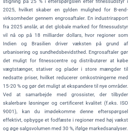
stigning på 25 % i efterspørgslen efter fitnessudstyr i
2025, hvilket skaber en gylden mulighed for B-end-
virksomheder gennem engrosaftaler. En industrirapport
fra 2025 anslår, at det globale marked for fitnessudstyr
vil nå op på 18 milliarder dollars, hvor regioner som
Indien og Brasilien driver væksten på grund af
urbanisering og sundhedsbevidsthed. Engrosaftaler gør
det muligt for fitnesscentre og distributører at købe
vægtstænger, stativer og plader i store mængder til
nedsatte priser, hvilket reducerer omkostningerne med
15-20 % og gør det muligt at ekspandere til nye områder.
Ved at samarbejde med grossister, der tilbyder
skalerbare løsninger og certificeret kvalitet (f.eks. ISO
9001), kan du imødekomme denne efterspørgsel
effektivt, opbygge et fodfæste i regioner med høj vækst
og øge salgsvolumen med 30 %, ifølge markedsanalyser.