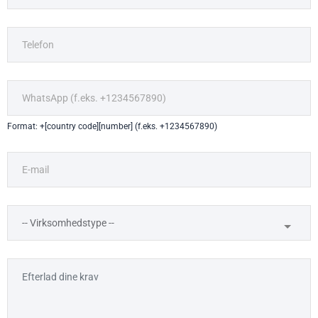
Format: +[country code][number] (f.eks. +1234567890)