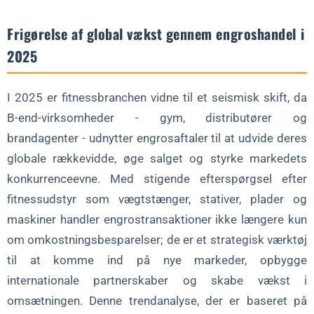
engrosleddet
Frigørelse af global vækst gennem engroshandel i
Grib fremtiden for engrosvækst
2025
Er du klar til at udvide din globale rækkevidde med engrosaftaler?
FAQ om engrosaftaler og global ekspansion
I 2025 er fitnessbranchen vidne til et seismisk skift, da
Hvor meget kan engrosaftaler spare på omkostningerne?
B-end-virksomheder - gym, distributører og
brandagenter - udnytter engrosaftaler til at udvide deres
Hvilke markeder giver de bedste engrosmuligheder i 2025?
globale rækkevidde, øge salget og styrke markedets
Hvordan understøtter digitale platforme engrosaftaler?
konkurrenceevne. Med stigende efterspørgsel efter
Kan engrosaftaler omfatte bæredygtigt udstyr?
fitnessudstyr som vægtstænger, stativer, plader og
Hvilke risici er der ved global engrosudvidelse?
maskiner handler engrostransaktioner ikke længere kun
om omkostningsbesparelser; de er et strategisk værktøj
til at komme ind på nye markeder, opbygge
internationale partnerskaber og skabe vækst i
omsætningen. Denne trendanalyse, der er baseret på