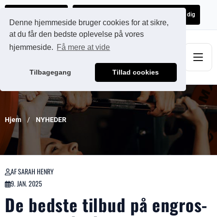
Ads@qdmodun.com
Få et uforpligtende tilbud skræddersyet til dig
Denne hjemmeside bruger cookies for at sikre,
at du får den bedste oplevelse på vores
hjemmeside.
Få mere at vide
Tilbagegang
Tillad cookies
Hjem
NYHEDER
AF SARAH HENRY
9. JAN. 2025
De bedste tilbud på engros-