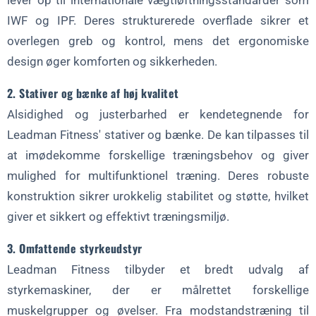
lever op til internationale vægtløftningsstandarder som
2. Hvorfor vælge Leadman Fitness til engros fitnessudstyr?
IWF og IPF. Deres strukturerede overflade sikrer et
3. Hvordan kan jeg spare penge på engrosudstyr til
overlegen greb og kontrol, mens det ergonomiske
fitnesscentre?
design øger komforten og sikkerheden.
4. Er renoveret træningsudstyr pålideligt?
2. Stativer og bænke af høj kvalitet
5. Hvad er fordelene ved at købe stort ind?
Alsidighed og justerbarhed er kendetegnende for
Leadman Fitness' stativer og bænke. De kan tilpasses til
at imødekomme forskellige træningsbehov og giver
mulighed for multifunktionel træning. Deres robuste
konstruktion sikrer urokkelig stabilitet og støtte, hvilket
giver et sikkert og effektivt træningsmiljø.
3. Omfattende styrkeudstyr
Leadman Fitness tilbyder et bredt udvalg af
styrkemaskiner, der er målrettet forskellige
muskelgrupper og øvelser. Fra modstandstræning til