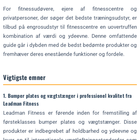
9. Casestudier og udtalelser
For fitnessudøvere, ejere af fitnesscentre og
Forståelse af engrosindkøb
privatpersoner, der søger det bedste træningsudstyr, er
tilbud på engrosudstyr til fitnesscentre en uovertruffen
Særlige tilbud og kampagner
kombination af værdi og ydeevne. Denne omfattende
Mængderabatter og volumenpriser
guide går i dybden med de bedst bedømte produkter og
fremhæver deres enestående funktioner og fordele.
Renoveret og brugt udstyr
Eksklusive tilbud til små og mellemstore fitnesscentre
Vigtigste emner
Finansierings- og leasingmuligheder
1. Bumper plates og vægtstænger i professionel kvalitet fra
Indbytnings- og tilbagekøbsprogrammer
Leadman Fitness
Konklusion
Leadman Fitness er førende inden for fremstilling af
førsteklasses bumper plates og vægtstænger. Disse
Ofte stillede spørgsmål om engros-gymnastikudstyr
produkter er indbegrebet af holdbarhed og ydeevne og
1. Hvad er engros fitnessudstyr?