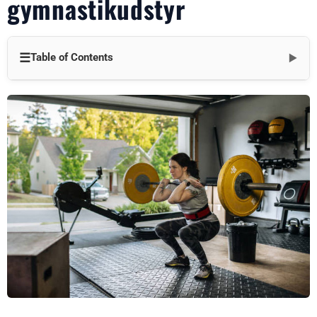
gymnastikudstyr
☰
Table of Contents
▼
Vigtigste emner
1. Bumper plates og vægtstænger i professionel kvalitet fra
Leadman Fitness
2. Stativer og bænke af høj kvalitet
3. Omfattende styrkeudstyr
4. Specielt træningsudstyr
5. Opbevaringsløsninger
6. Leadman Fitness-produktionsekspertise
7. Tilpasning og fleksibilitet
8. Brancheførende levering og garantier