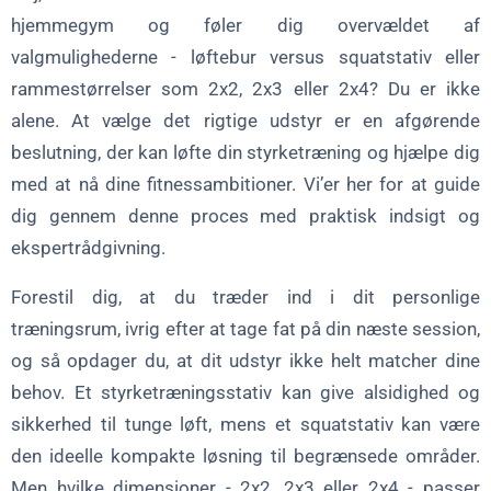
hjemmegym og føler dig overvældet af
2x3 stativer
valgmulighederne - løftebur versus squatstativ eller
2x4 reoler
rammestørrelser som 2x2, 2x3 eller 2x4? Du er ikke
Power Rack vs. Squat Rack: De vigtigste forskelle
alene. At vælge det rigtige udstyr er en afgørende
Design og struktur
beslutning, der kan løfte din styrketræning og hjælpe dig
Funktionalitet
med at nå dine fitnessambitioner. Vi
’
er her for at guide
dig gennem denne proces med praktisk indsigt og
Plads og omkostninger
ekspertrådgivning.
Målgrupper
Hvordan man vælger: Faktorer at overveje
Forestil dig, at du træder ind i dit personlige
træningsrum, ivrig efter at tage fat på din næste session,
Fitness-mål
og så opdager du, at dit udstyr ikke helt matcher dine
Tilgængelig plads
behov. Et styrketræningsstativ kan give alsidighed og
Budget
sikkerhed til tunge løft, mens et squatstativ kan være
Redskaber og alsidighed
den ideelle kompakte løsning til begrænsede områder.
Men hvilke dimensioner - 2x2, 2x3 eller 2x4 - passer