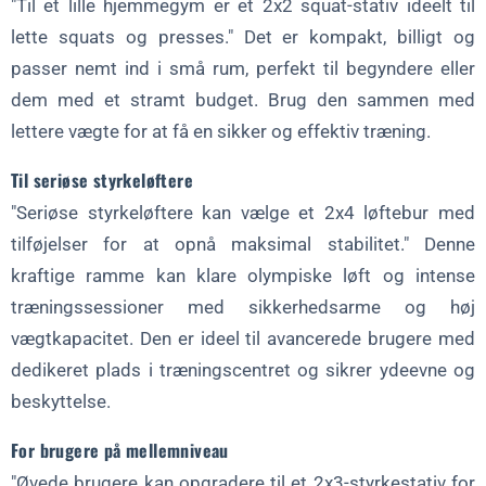
"Til et lille hjemmegym er et 2x2 squat-stativ ideelt til
lette squats og presses." Det er kompakt, billigt og
passer nemt ind i små rum, perfekt til begyndere eller
dem med et stramt budget. Brug den sammen med
lettere vægte for at få en sikker og effektiv træning.
Til seriøse styrkeløftere
"Seriøse styrkeløftere kan vælge et 2x4 løftebur med
tilføjelser for at opnå maksimal stabilitet." Denne
kraftige ramme kan klare olympiske løft og intense
træningssessioner med sikkerhedsarme og høj
vægtkapacitet. Den er ideel til avancerede brugere med
dedikeret plads i træningscentret og sikrer ydeevne og
beskyttelse.
For brugere på mellemniveau
"Øvede brugere kan opgradere til et 2x3-styrkestativ for