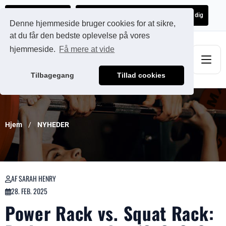
Ads@qdmodun.com
Få et uforpligtende tilbud skræddersyet til dig
Denne hjemmeside bruger cookies for at sikre,
at du får den bedste oplevelse på vores
hjemmeside.
Få mere at vide
Tilbagegang
Tillad cookies
Hjem
NYHEDER
AF SARAH HENRY
28. FEB. 2025
Power Rack vs. Squat Rack: