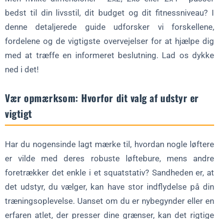
Sikkerhedsfunktioner
bedst til din livsstil, dit budget og dit fitnessniveau? I
Eksempler og anbefalinger fra den virkelige verden
denne detaljerede guide udforsker vi forskellene,
Til et lille hjemmegym
fordelene og de vigtigste overvejelser for at hjælpe dig
Til seriøse styrkeløftere
med at træffe en informeret beslutning. Lad os dykke
ned i det!
For brugere på mellemniveau
Ofte stillede spørgsmål (FAQ) om Power Racks og Squat
Vær opmærksom: Hvorfor dit valg af udstyr er
Racks
vigtigt
Hvad er forskellen på et 2x3 power rack og et 2x3 squat rack?
Kan jeg tilføje redskaber til et 2x2 squat-stativ?
Har du nogensinde lagt mærke til, hvordan nogle løftere
Hvad er bedst på en lille plads: et 2x2 squat-stativ eller et 2x2
er vilde med deres robuste løftebure, mens andre
power-stativ?
foretrækker det enkle i et squatstativ? Sandheden er, at
Kan 2x4 stativer bære tungere vægte end 2x2 eller 2x3 stativer?
det udstyr, du vælger, kan have stor indflydelse på din
Resultater: Byg dit drømmegym med selvtillid
træningsoplevelse. Uanset om du er nybegynder eller en
erfaren atlet, der presser dine grænser, kan det rigtige