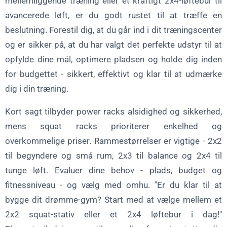
mellemliggende træning eller et kraftigt 2x4-løftebur til
avancerede løft, er du godt rustet til at træffe en
beslutning. Forestil dig, at du går ind i dit træningscenter
og er sikker på, at du har valgt det perfekte udstyr til at
opfylde dine mål, optimere pladsen og holde dig inden
for budgettet - sikkert, effektivt og klar til at udmærke
dig i din træning.
Kort sagt tilbyder power racks alsidighed og sikkerhed,
mens squat racks prioriterer enkelhed og
overkommelige priser. Rammestørrelser er vigtige - 2x2
til begyndere og små rum, 2x3 til balance og 2x4 til
tunge løft. Evaluer dine behov - plads, budget og
fitnessniveau - og vælg med omhu. "Er du klar til at
bygge dit drømme-gym? Start med at vælge mellem et
2x2 squat-stativ eller et 2x4 løftebur i dag!"