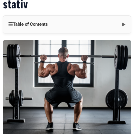
stativ
☰
Table of Contents
▼
De vigtigste fordele ved et squatstativ med olympisk stang
Understøttelse af forskellige træningsformer
Sikkerhed og stabilitet først
Kompatibilitet og fleksibilitet
Frigørelse af værdi i fitnessbranchen
Forbedring af løfteoplevelsen
Øget drift af fitnesscentre
At skille sig ud på markedet
Udarbejdelse af en træningsplan med et squatstativ med
olympisk stang