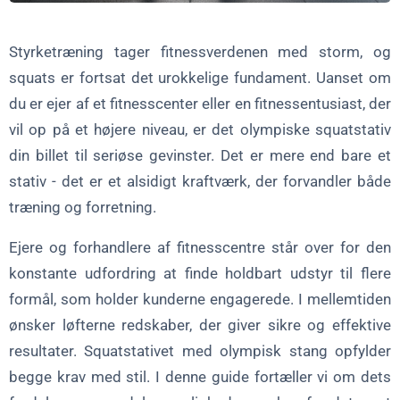
Skabelon til grundlæggende træning
Styrketræning tager fitnessverdenen med storm, og
Progressionsstrategier
squats er fortsat det urokkelige fundament. Uanset om
Forslag til parring
du er ejer af et fitnesscenter eller en fitnessentusiast, der
Tips til restitution og mobilitet
vil op på et højere niveau, er det olympiske squatstativ
Tips til brug og vedligeholdelse
din billet til seriøse gevinster. Det er mere end bare et
Hvorfor vælge et Premium Olympic Bar Squat Rack?
stativ - det er et alsidigt kraftværk, der forvandler både
træning og forretning.
Design og materialer
Ejere og forhandlere af fitnesscentre står over for den
Tilføjet support
konstante udfordring at finde holdbart udstyr til flere
Betroet af industrien
formål, som holder kunderne engagerede. I mellemtiden
Ofte stillede spørgsmål om squat-stativer med olympisk stang
ønsker løfterne redskaber, der giver sikre og effektive
Hvad er vægtkapaciteten i et typisk squat-stativ?
resultater. Squatstativet med olympisk stang opfylder
begge krav med stil. I denne guide fortæller vi om dets
Kan jeg bruge den til andre øvelser end squats?