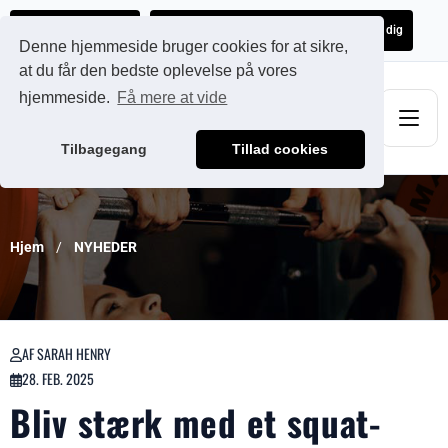
Ads@qdmodun.com
Få et uforpligtende tilbud skræddersyet til dig
Denne hjemmeside bruger cookies for at sikre,
at du får den bedste oplevelse på vores
hjemmeside.
Få mere at vide
Tilbagegang
Tillad cookies
Hjem
NYHEDER
AF SARAH HENRY
28. FEB. 2025
Bliv stærk med et squat-