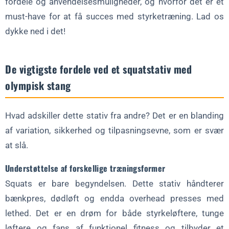
fordele og anvendelsesmuligheder, og hvorfor det er et
Hvor meget plads har den brug for?
must-have for at få succes med styrketræning. Lad os
Er det sikkert at løfte alene?
dykke ned i det!
Konklusion og næste skridt
Er du klar til at løfte dit træningscenter med et squat-stativ med
De vigtigste fordele ved et squatstativ med
olympisk stang?
olympisk stang
Hvad adskiller dette stativ fra andre? Det er en blanding
af variation, sikkerhed og tilpasningsevne, som er svær
at slå.
Understøttelse af forskellige træningsformer
Squats er bare begyndelsen. Dette stativ håndterer
bænkpres, dødløft og endda overhead presses med
lethed. Det er en drøm for både styrkeløftere, tunge
løftere og fans af funktionel fitness og tilbyder et