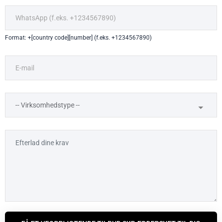
Format: +[country code][number] (f.eks. +1234567890)