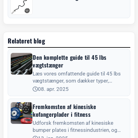
Relateret blog
Den komplette guide til 45 lbs
vægtstænger
Læs vores omfattende guide til 45 lbs
vægtstænger, som dækker typer,
materialer, vedligeholdelse og brugstips,
08. apr. 2025
så du kan vælge den helt rigtige
vægtstang for at maksimere din træning
Fremkomsten af kinesiske
kofangerplader i fitness
Udforsk fremkomsten af kinesiske
bumper plates i fitnessindustrien, og
fremhæv deres historie,