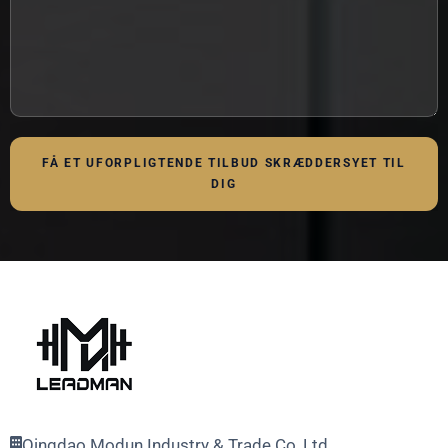
FÅ ET UFORPLIGTENDE TILBUD SKRÆDDERSYET TIL
DIG
Qingdao Modun Industry & Trade Co.,Ltd,