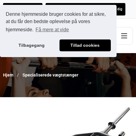
Ads@qdmodun.com
Få et uforpligtende tilbud skræddersyet til dig
Denne hjemmeside bruger cookies for at sikre,
at du får den bedste oplevelse på vores
hjemmeside.
Få mere at vide
Tilbagegang
Tillad cookies
Hjem
Specialiserede vægtstænger