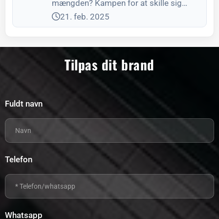
mængden? Kampen for at skille sig
udTræd ind i en type
21. feb. 2025
Tilpas dit brand
Fuldt navn
Telefon
Whatsapp