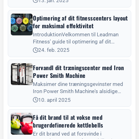
13. jan. 2025
produktionskvalitet, overkommelige
priser og fremtidige innovationer.
Optimering af dit fitnesscenters layout
for maksimal effektivitet
IntroduktionVelkommen til Leadman
Fitness' guide til optimering af dit
fitnesscenters layout.
24. feb. 2025
Forvandl dit træningscenter med Iron
Power Smith Machine
Maksimer dine træningsgevinster med
Iron Power Smith Machine's alsidige
funktioner, der sikrer sikkerhed og
10. april 2025
effektivitet i styrketræningen.
Få dit brand til at vokse med
brugerdefinerede kettlebells
Er dit brand ved at forsvinde i