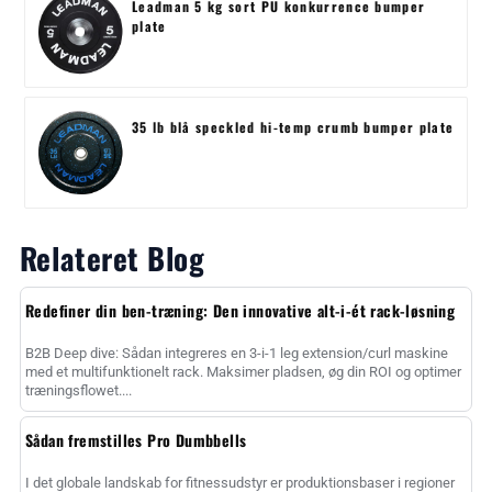
Leadman 5 kg sort PU konkurrence bumper
plate
35 lb blå speckled hi-temp crumb bumper plate
Relateret Blog
Redefiner din ben-træning: Den innovative alt-i-ét rack-løsning
B2B Deep dive: Sådan integreres en 3-i-1 leg extension/curl maskine
med et multifunktionelt rack. Maksimer pladsen, øg din ROI og optimer
træningsflowet....
Sådan fremstilles Pro Dumbbells
I det globale landskab for fitnessudstyr er produktionsbaser i regioner