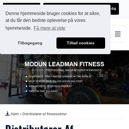
Ads@qdmodun.com
Få et uforpligtende tilbud skræddersyet til dig
Denne hjemmeside bruger cookies for at sikre,
at du får den bedste oplevelse på vores
hjemmeside.
Få mere at vide
Tilbagegang
Tillad cookies
Hjem
>
Distributører af fitnessudstyr
Distributører Af