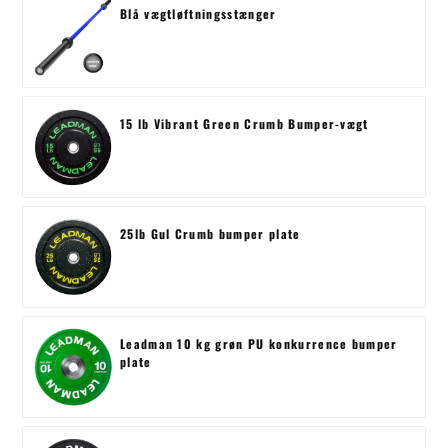
Blå vægtløftningsstænger
15 lb Vibrant Green Crumb Bumper-vægt
25lb Gul Crumb bumper plate
Leadman 10 kg grøn PU konkurrence bumper
plate