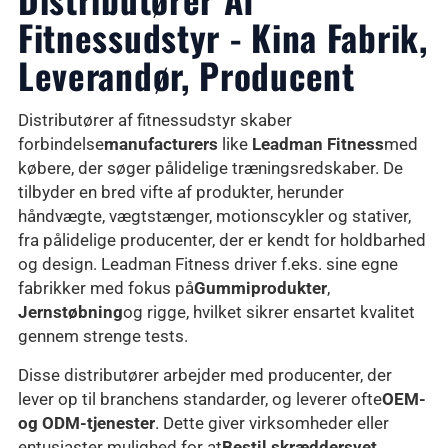
Fitnessudstyr - Kina Fabrik,
Leverandør, Producent
Distributører af fitnessudstyr skaber
forbindelse
manufacturers
like
Leadman Fitness
med
købere, der søger pålidelige træningsredskaber. De
tilbyder en bred vifte af produkter, herunder
håndvægte, vægtstænger, motionscykler og stativer,
fra pålidelige producenter, der er kendt for holdbarhed
og design. Leadman Fitness driver f.eks. sine egne
fabrikker med fokus på
Gummiprodukter
,
Jernstøbning
og rigge, hvilket sikrer ensartet kvalitet
gennem strenge tests.
Disse distributører arbejder med producenter, der
lever op til branchens standarder, og leverer ofte
OEM-
og ODM-tjenester
. Dette giver virksomheder eller
entusiaster mulighed for at
Bestil skræddersyet