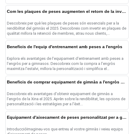
Com les plaques de peses augmenten el retorn de la inversió (ROI) al gimnàs el 2025
Descobreix per què les plaques de peses són essencials per a la
rendibilitat del gimnàs el 2025. Descobreix com invertir en plaques de
qualitat millora la retenció de membres, atrau nous clients,...
Beneficis de l'equip d'entrenament amb peses a l'engròs
Explora els avantatges de l'equipament d'entrenament amb peses a
l'engròs per a gimnasos. Descobreix com la compra a l'engròs
maximitza l'estalvi, millora la personalització i simplifica el
funcionament...
Beneficis de comprar equipament de gimnàs a l'engròs de la Xina
Descobreix els avantatges d'obtenir equipament de gimnàs a
l'engròs de la Xina el 2025. Aprèn sobre la rendibilitat, les opcions de
personalització i les estratègies per a l'èxit...
Equipament d'aixecament de peses personalitzat per a gimnasos
IntroduccióImagineu-vos que entreu al vostre gimnàs i veieu equips