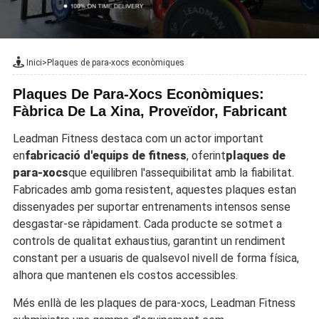
Inici
>
Plaques de para-xocs econòmiques
Plaques De Para-Xocs Econòmiques:
Fàbrica De La Xina, Proveïdor, Fabricant
Leadman Fitness destaca com un actor important
en
fabricació d'equips de fitness
, oferint
plaques de
para-xocs
que equilibren l'assequibilitat amb la fiabilitat.
Fabricades amb goma resistent, aquestes plaques estan
dissenyades per suportar entrenaments intensos sense
desgastar-se ràpidament. Cada producte se sotmet a
controls de qualitat exhaustius, garantint un rendiment
constant per a usuaris de qualsevol nivell de forma física,
alhora que mantenen els costos accessibles.
Més enllà de les plaques de para-xocs, Leadman Fitness