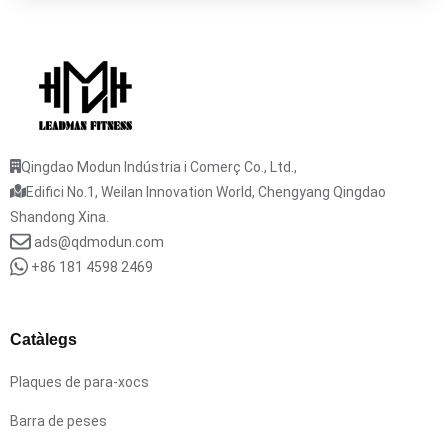
Qingdao Modun Indústria i Comerç Co., Ltd.,
Edifici No.1, Weilan Innovation World, Chengyang Qingdao
Shandong Xina.
ads@qdmodun.com
+86 181 4598 2469
Catàlegs
Plaques de para-xocs
Barra de peses