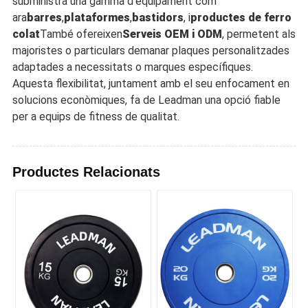
subministra una gamma d'equipament com
ara
barres
,
plataformes
,
bastidors
, i
productes de ferro
colat
També ofereixen
Serveis OEM i ODM
, permetent als
majoristes o particulars demanar plaques personalitzades
adaptades a necessitats o marques específiques.
Aquesta flexibilitat, juntament amb el seu enfocament en
solucions econòmiques, fa de Leadman una opció fiable
per a equips de fitness de qualitat.
Productes Relacionats