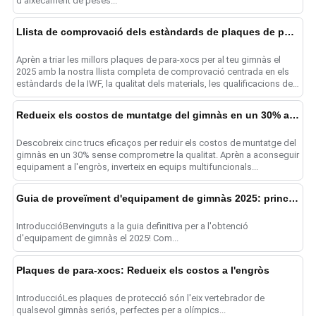
d'aixecament de peses...
Llista de comprovació dels estàndards de plaques de para-xocs 2025: consells de qualitat
Aprèn a triar les millors plaques de para-xocs per al teu gimnàs el
2025 amb la nostra llista completa de comprovació centrada en els
estàndards de la IWF, la qualitat dels materials, les qualificacions de
rebot,...
Redueix els costos de muntatge del gimnàs en un 30% amb 5 trucs d'equipament
Descobreix cinc trucs eficaços per reduir els costos de muntatge del
gimnàs en un 30% sense comprometre la qualitat. Aprèn a aconseguir
equipament a l'engròs, inverteix en equips multifuncionals...
Guia de proveïment d'equipament de gimnàs 2025: principals tendències
IntroduccióBenvinguts a la guia definitiva per a l'obtenció
d'equipament de gimnàs el 2025! Com...
Plaques de para-xocs: Redueix els costos a l'engròs
IntroduccióLes plaques de protecció són l'eix vertebrador de
qualsevol gimnàs seriós, perfectes per a olímpics...