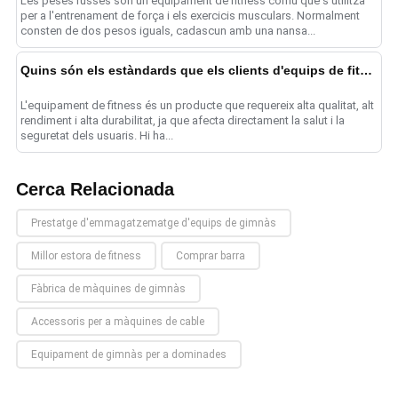
Les peses russes són un equipament de fitness comú que s'utilitza
per a l'entrenament de força i els exercicis musculars. Normalment
consten de dos pesos iguals, cadascun amb una nansa...
Quins són els estàndards que els clients d'equips de fitness trien per a la seva cadena de subministrament?
L'equipament de fitness és un producte que requereix alta qualitat, alt
rendiment i alta durabilitat, ja que afecta directament la salut i la
seguretat dels usuaris. Hi ha...
Cerca Relacionada
Prestatge d'emmagatzematge d'equips de gimnàs
Millor estora de fitness
Comprar barra
Fàbrica de màquines de gimnàs
Accessoris per a màquines de cable
Equipament de gimnàs per a dominades