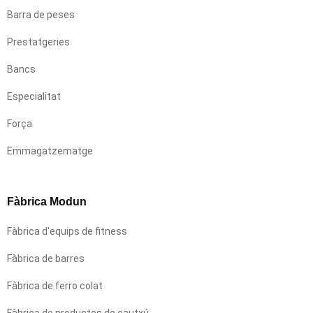
Barra de peses
Prestatgeries
Bancs
Especialitat
Força
Emmagatzematge
Fàbrica Modun
Fàbrica d'equips de fitness
Fàbrica de barres
Fàbrica de ferro colat
Fàbrica de productes de cautxú