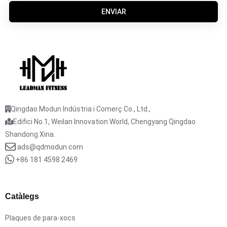
ENVIAR
Qingdao Modun Indústria i Comerç Co., Ltd.,
Edifici No.1, Weilan Innovation World, Chengyang Qingdao
Shandong Xina.
ads@qdmodun.com
+86 181 4598 2469
Catàlegs
Plaques de para-xocs