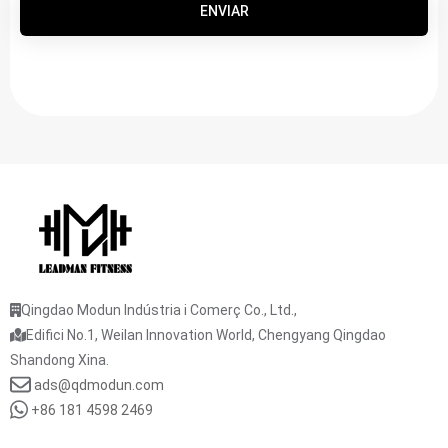
ENVIAR
Qingdao Modun Indústria i Comerç Co., Ltd.,
Edifici No.1, Weilan Innovation World, Chengyang Qingdao
Shandong Xina.
ads@qdmodun.com
+86 181 4598 2469