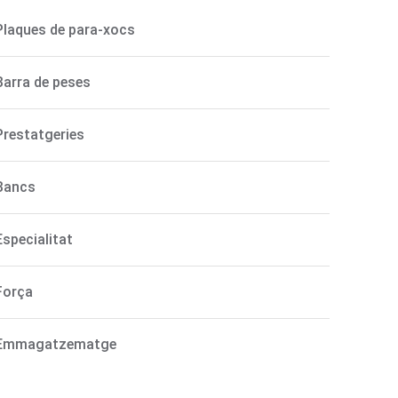
Plaques de para-xocs
Barra de peses
Prestatgeries
Bancs
Especialitat
Força
Emmagatzematge