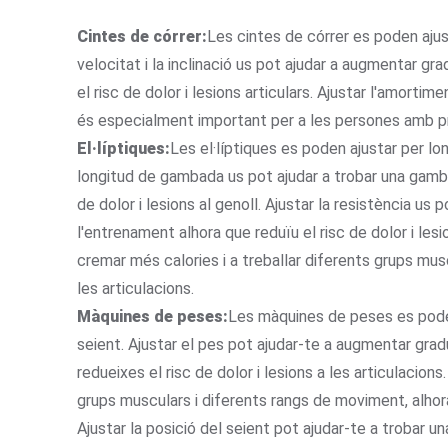
Cintes de córrer:
Les cintes de córrer es poden ajust
velocitat i la inclinació us pot ajudar a augmentar gr
el risc de dolor i lesions articulars. Ajustar l'amortim
és especialment important per a les persones amb p
El·líptiques:
Les el·líptiques es poden ajustar per lon
longitud de gambada us pot ajudar a trobar una gambad
de dolor i lesions al genoll. Ajustar la resistència us
l'entrenament alhora que reduïu el risc de dolor i lesio
cremar més calories i a treballar diferents grups musc
les articulacions.
Màquines de peses:
Les màquines de peses es poden 
seient. Ajustar el pes pot ajudar-te a augmentar gra
redueixes el risc de dolor i lesions a les articulacions
grups musculars i diferents rangs de moviment, alhora 
Ajustar la posició del seient pot ajudar-te a trobar un