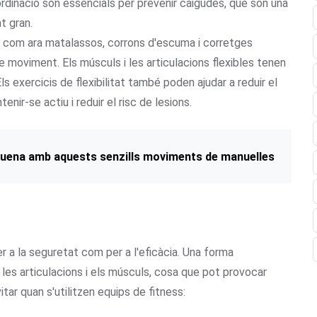
i coordinació són essencials per prevenir caigudes, que són una
t gran.
at, com ara matalassos, corrons d'escuma i corretges
g de moviment. Els músculs i les articulacions flexibles tenen
ls exercicis de flexibilitat també poden ajudar a reduir el
enir-se actiu i reduir el risc de lesions.
squena amb aquests senzills moviments de manuelles
er a la seguretat com per a l'eficàcia. Una forma
les articulacions i els músculs, cosa que pot provocar
tar quan s'utilitzen equips de fitness: