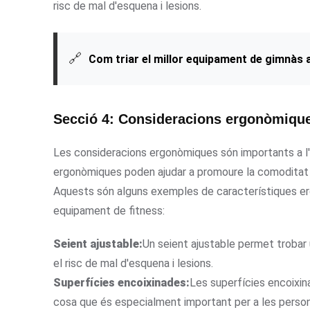
risc de mal d'esquena i lesions.
🔗
Com triar el millor equipament de gimnàs 
Secció 4: Consideracions ergonòmiqu
Les consideracions ergonòmiques són importants a l'h
ergonòmiques poden ajudar a promoure la comoditat i r
Aquests són alguns exemples de característiques erg
equipament de fitness:
Seient ajustable:
Un seient ajustable permet trobar 
el risc de mal d'esquena i lesions.
Superfícies encoixinades:
Les superfícies encoixina
cosa que és especialment important per a les perso