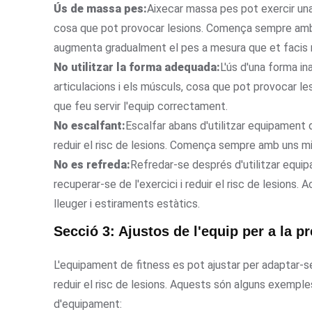
Ús de massa pes:
Aixecar massa pes pot exercir una
cosa que pot provocar lesions. Comença sempre amb 
augmenta gradualment el pes a mesura que et facis 
No utilitzar la forma adequada:
L'ús d'una forma in
articulacions i els músculs, cosa que pot provocar le
que feu servir l'equip correctament.
No escalfant:
Escalfar abans d'utilitzar equipament d
reduir el risc de lesions. Comença sempre amb uns mi
No es refreda:
Refredar-se després d'utilitzar equip
recuperar-se de l'exercici i reduir el risc de lesion
lleuger i estiraments estàtics.
Secció 3: Ajustos de l'equip per a la p
L'equipament de fitness es pot ajustar per adaptar-se a
reduir el risc de lesions. Aquests són alguns exemple
d'equipament: