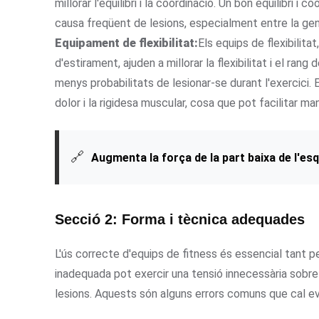
millorar l'equilibri i la coordinació. Un bon equilibri 
causa freqüent de lesions, especialment entre la gen
Equipament de flexibilitat:
Els equips de flexibilit
d'estirament, ajuden a millorar la flexibilitat i el ran
menys probabilitats de lesionar-se durant l'exercici. E
dolor i la rigidesa muscular, cosa que pot facilitar mant
🔗
Augmenta la força de la part baixa de l'e
Secció 2: Forma i tècnica adequades
L'ús correcte d'equips de fitness és essencial tant p
inadequada pot exercir una tensió innecessària sobre 
lesions. Aquests són alguns errors comuns que cal evi