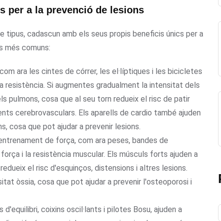
s per a la prevenció de lesions
de tipus, cadascun amb els seus propis beneficis únics per a
pus més comuns:
com ara les cintes de córrer, les el·líptiques i les bicicletes
i la resistència. Si augmentes gradualment la intensitat dels
ls pulmons, cosa que al seu torn redueix el risc de patir
dents cerebrovasculars. Els aparells de cardio també ajuden
ions, cosa que pot ajudar a prevenir lesions.
'entrenament de força, com ara peses, bandes de
 força i la resistència muscular. Els músculs forts ajuden a
redueix el risc d'esquinços, distensions i altres lesions.
tat òssia, cosa que pot ajudar a prevenir l'osteoporosi i
 d'equilibri, coixins oscil·lants i pilotes Bosu, ajuden a