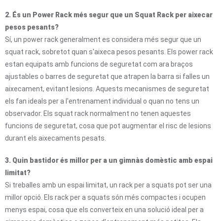
2. És un Power Rack més segur que un Squat Rack per aixecar
pesos pesants?
Sí, un power rack generalment es considera més segur que un
squat rack, sobretot quan s'aixeca pesos pesants. Els power rack
estan equipats amb funcions de seguretat com ara braços
ajustables o barres de seguretat que atrapen la barra si falles un
aixecament, evitant lesions. Aquests mecanismes de seguretat
els fan ideals per a l'entrenament individual o quan no tens un
observador. Els squat rack normalment no tenen aquestes
funcions de seguretat, cosa que pot augmentar el risc de lesions
durant els aixecaments pesats.
3. Quin bastidor és millor per a un gimnàs domèstic amb espai
limitat?
Si treballes amb un espai limitat, un rack per a squats pot ser una
millor opció. Els rack per a squats són més compactes i ocupen
menys espai, cosa que els converteix en una solució ideal per a