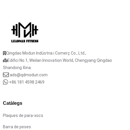
Qingdao Modun Indústria i Comerç Co., Ltd.,
Edifici No.1, Weilan Innovation World, Chengyang Qingdao
Shandong Xina.
ads@qdmodun.com
+86 181 4598 2469
Catàlegs
Plaques de para-xocs
Barra de peses