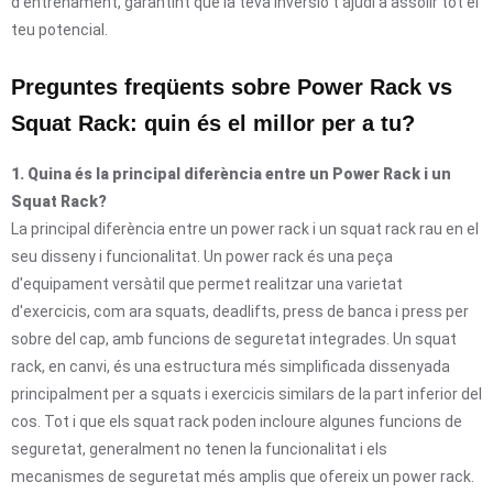
d'entrenament, garantint que la teva inversió t'ajudi a assolir tot el
teu potencial.
Preguntes freqüents sobre Power Rack vs
Squat Rack: quin és el millor per a tu?
1. Quina és la principal diferència entre un Power Rack i un
Squat Rack?
La principal diferència entre un power rack i un squat rack rau en el
seu disseny i funcionalitat. Un power rack és una peça
d'equipament versàtil que permet realitzar una varietat
d'exercicis, com ara squats, deadlifts, press de banca i press per
sobre del cap, amb funcions de seguretat integrades. Un squat
rack, en canvi, és una estructura més simplificada dissenyada
principalment per a squats i exercicis similars de la part inferior del
cos. Tot i que els squat rack poden incloure algunes funcions de
seguretat, generalment no tenen la funcionalitat i els
mecanismes de seguretat més amplis que ofereix un power rack.