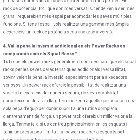
gimnasos domèstics o zones d'entrenament més petites. Els
rack de potència, tot i que són més versàtils, tendeixen a ser més
grans i requereixen més espai per acomodar les seves múltiples
funcions. Si tens l'espai i vols realitzar una gamma més àmplia
d'exercicis, un rack de potència seria una gran inversió.
4. Val la pena la inversió addicional en els Power Racks en
comparació amb els Squat Racks?
Tot i que els power racks generalment són més cars que els squat
racks per les seves característiques addicionals i versatilitat,
sovint valen la pena la inversió, especialment per a aixecadors
seriosos. Un power rack ofereix la possibilitat de realitzar una
varietat d'exercicis de manera segura, i la seva durabilitat
garanteix que durarà a llarg termini. Per a aquells que busquen una
sola peça d'equip per donar suport a una rutina completa
d'entrenament de força, un power rack ofereix un millor valor a la
llarga. Tanmateix, si us centreu principalment en les esquats i
teniu un pressupost limitat, un power rack per a esquats pot
satisfer les vostres necessitats a un cost inferior.