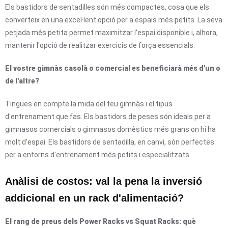
Els bastidors de sentadilles són més compactes, cosa que els
converteix en una excel·lent opció per a espais més petits. La seva
petjada més petita permet maximitzar l'espai disponible i, alhora,
mantenir l'opció de realitzar exercicis de força essencials.
El vostre gimnàs casolà o comercial es beneficiarà més d'un o
de l'altre?
Tingues en compte la mida del teu gimnàs i el tipus
d'entrenament que fas. Els bastidors de peses són ideals per a
gimnasos comercials o gimnasos domèstics més grans on hi ha
molt d'espai. Els bastidors de sentadilla, en canvi, són perfectes
per a entorns d'entrenament més petits i especialitzats.
Anàlisi de costos: val la pena la inversió
addicional en un rack d'alimentació?
El rang de preus dels Power Racks vs Squat Racks: què