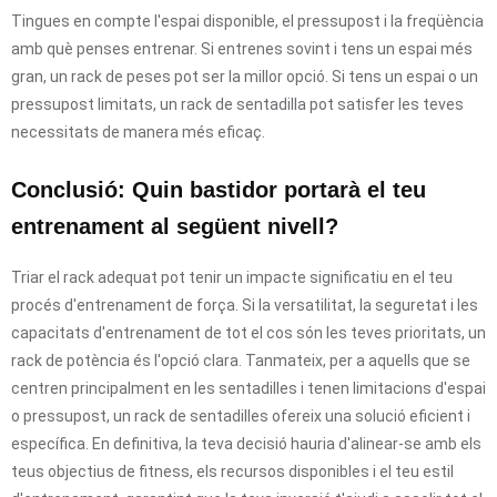
Tingues en compte l'espai disponible, el pressupost i la freqüència
amb què penses entrenar. Si entrenes sovint i tens un espai més
gran, un rack de peses pot ser la millor opció. Si tens un espai o un
pressupost limitats, un rack de sentadilla pot satisfer les teves
necessitats de manera més eficaç.
Conclusió: Quin bastidor portarà el teu
entrenament al següent nivell?
Triar el rack adequat pot tenir un impacte significatiu en el teu
procés d'entrenament de força. Si la versatilitat, la seguretat i les
capacitats d'entrenament de tot el cos són les teves prioritats, un
rack de potència és l'opció clara. Tanmateix, per a aquells que se
centren principalment en les sentadilles i tenen limitacions d'espai
o pressupost, un rack de sentadilles ofereix una solució eficient i
específica. En definitiva, la teva decisió hauria d'alinear-se amb els
teus objectius de fitness, els recursos disponibles i el teu estil