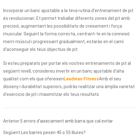
Incorporar un banc ajustable a la teva rutina d'entrenament de pit
és revolucionari. Et permet treballar diferents zones del pit amb
precisió, augmentant les possibilitats de creixement i força
muscular. Seguint la forma correcta, centrant-te en la connexió
ment-múscul i progressant gradualment, estaràs en el camí
d'aconseguir els teus objectius de pit.
Si esteu preparats per portar els vostres entrenaments de pit al
següent nivell, considereu invertir en un banc ajustable d'alta
qualitat com els que ofereixen
Leadman Fitness
Amb el seu
disseny i durabilitat superiors, podràs realitzar una àmplia varietat
d'exercicis de pit i maximitzar els teus resultats.
Anterior:
5 errors d'aixecament amb barra que cal evitar
Següent:
Les barres pesen 45 o 55 lliures?