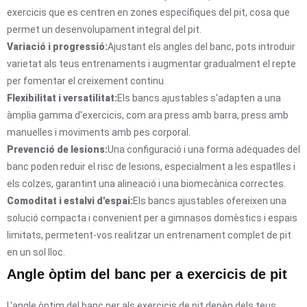
exercicis que es centren en zones específiques del pit, cosa que
permet un desenvolupament integral del pit.
Variació i progressió:
Ajustant els angles del banc, pots introduir
varietat als teus entrenaments i augmentar gradualment el repte
per fomentar el creixement continu.
Flexibilitat i versatilitat:
Els bancs ajustables s'adapten a una
àmplia gamma d'exercicis, com ara press amb barra, press amb
manuelles i moviments amb pes corporal.
Prevenció de lesions:
Una configuració i una forma adequades del
banc poden reduir el risc de lesions, especialment a les espatlles i
els colzes, garantint una alineació i una biomecànica correctes.
Comoditat i estalvi d'espai:
Els bancs ajustables ofereixen una
solució compacta i convenient per a gimnasos domèstics i espais
limitats, permetent-vos realitzar un entrenament complet de pit
en un sol lloc.
Angle òptim del banc per a exercicis de pit
L'angle òptim del banc per als exercicis de pit depèn dels teus