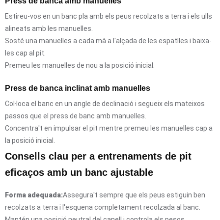
Press de banca amb manuelles
Estireu-vos en un banc pla amb els peus recolzats a terra i els ulls
alineats amb les manuelles.
Sosté una manuelles a cada mà a l'alçada de les espatlles i baixa-
les cap al pit.
Premeu les manuelles de nou a la posició inicial.
Press de banca inclinat amb manuelles
Col·loca el banc en un angle de declinació i segueix els mateixos
passos que el press de banc amb manuelles.
Concentra't en impulsar el pit mentre premeu les manuelles cap a
la posició inicial.
Consells clau per a entrenaments de pit
eficaços amb un banc ajustable
Forma adequada:
Assegura't sempre que els peus estiguin ben
recolzats a terra i l'esquena completament recolzada al banc.
Mantén una posició neutral del canell i controla els pesos.