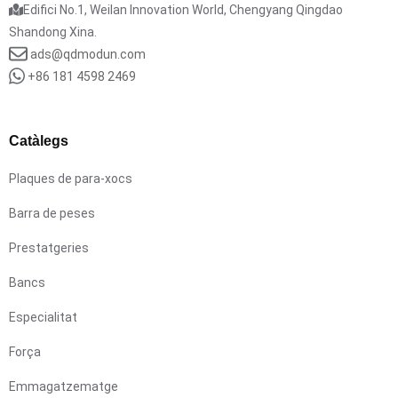
Edifici No.1, Weilan Innovation World, Chengyang Qingdao
Shandong Xina.
ads@qdmodun.com
+86 181 4598 2469
Catàlegs
Plaques de para-xocs
Barra de peses
Prestatgeries
Bancs
Especialitat
Força
Emmagatzematge