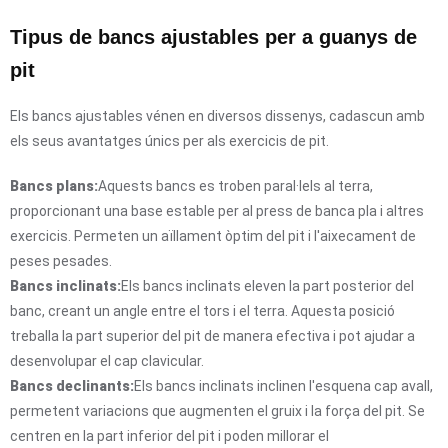
Tipus de bancs ajustables per a guanys de
pit
Els bancs ajustables vénen en diversos dissenys, cadascun amb
els seus avantatges únics per als exercicis de pit.
Bancs plans:
Aquests bancs es troben paral·lels al terra,
proporcionant una base estable per al press de banca pla i altres
exercicis. Permeten un aïllament òptim del pit i l'aixecament de
peses pesades.
Bancs inclinats:
Els bancs inclinats eleven la part posterior del
banc, creant un angle entre el tors i el terra. Aquesta posició
treballa la part superior del pit de manera efectiva i pot ajudar a
desenvolupar el cap clavicular.
Bancs declinants:
Els bancs inclinats inclinen l'esquena cap avall,
permetent variacions que augmenten el gruix i la força del pit. Se
centren en la part inferior del pit i poden millorar el