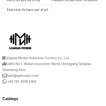
Discs de pes de 20 kg
Plaques de bastidor de peses
Exercicis de banc per al pit
Qingdao Modun Indústria i Comerç Co., Ltd.,
Edifici No.1, Weilan Innovation World, Chengyang Qingdao
Shandong Xina.
ads@qdmodun.com
+86 181 4598 2469
Catàlegs