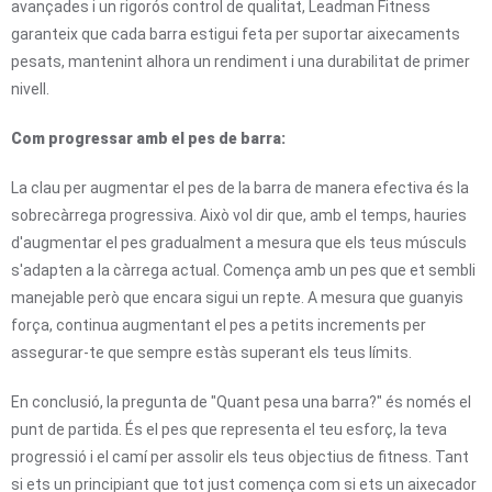
avançades i un rigorós control de qualitat, Leadman Fitness
garanteix que cada barra estigui feta per suportar aixecaments
pesats, mantenint alhora un rendiment i una durabilitat de primer
nivell.
Com progressar amb el pes de barra:
La clau per augmentar el pes de la barra de manera efectiva és la
sobrecàrrega progressiva. Això vol dir que, amb el temps, hauries
d'augmentar el pes gradualment a mesura que els teus músculs
s'adapten a la càrrega actual. Comença amb un pes que et sembli
manejable però que encara sigui un repte. A mesura que guanyis
força, continua augmentant el pes a petits increments per
assegurar-te que sempre estàs superant els teus límits.
En conclusió, la pregunta de "Quant pesa una barra?" és només el
punt de partida. És el pes que representa el teu esforç, la teva
progressió i el camí per assolir els teus objectius de fitness. Tant
si ets un principiant que tot just comença com si ets un aixecador