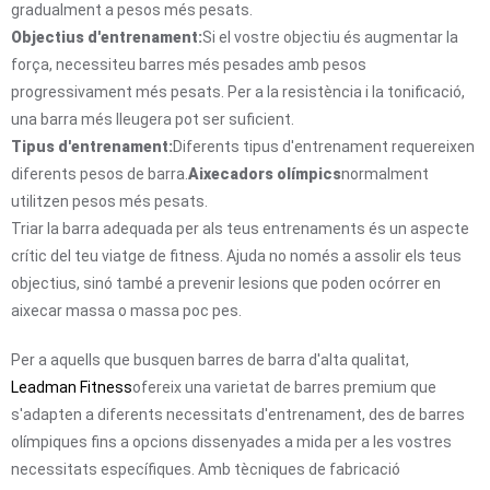
gradualment a pesos més pesats.
Objectius d'entrenament:
Si el vostre objectiu és augmentar la
força, necessiteu barres més pesades amb pesos
progressivament més pesats. Per a la resistència i la tonificació,
una barra més lleugera pot ser suficient.
Tipus d'entrenament:
Diferents tipus d'entrenament requereixen
diferents pesos de barra.
Aixecadors olímpics
normalment
utilitzen pesos més pesats.
Triar la barra adequada per als teus entrenaments és un aspecte
crític del teu viatge de fitness. Ajuda no només a assolir els teus
objectius, sinó també a prevenir lesions que poden ocórrer en
aixecar massa o massa poc pes.
Per a aquells que busquen barres de barra d'alta qualitat,
Leadman Fitness
ofereix una varietat de barres premium que
s'adapten a diferents necessitats d'entrenament, des de barres
olímpiques fins a opcions dissenyades a mida per a les vostres
necessitats específiques. Amb tècniques de fabricació