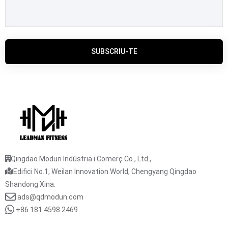
SUBSCRIU-TE
Qingdao Modun Indústria i Comerç Co., Ltd.,
Edifici No.1, Weilan Innovation World, Chengyang Qingdao
Shandong Xina.
ads@qdmodun.com
+86 181 4598 2469