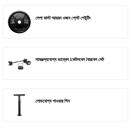
লেপা কাস্ট আয়রন ওজন প্লেট পেইন্টিং
সামঞ্জস্যযোগ্য ডাম্বেল /কেটলবেল /বারবেল সেট
লোডযোগ্য পাওয়ার পিন