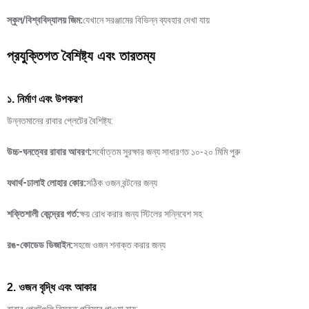
স্কুল/বিশ্ববিদ্যালয় জিম:
যেখানে সরঞ্জামের বিভিন্ন ব্যবহার দেখা যায়
প্রযুক্তিগত বৈশিষ্ট্য এবং তারতম্য
১. নির্মাণ এবং উপকরণ
উন্নতমানের রাবার প্লেটের বৈশিষ্ট্য:
উচ্চ-ঘনত্বের রাবার আবরণ:
সর্বোত্তম সুরক্ষার জন্য সাধারণত ১০-২০ মিমি পুরু
যথার্থ-ঢালাই লোহার কোর:
সঠিক ওজন বন্টনের জন্য
শক্তিশালী কেন্দ্রের গর্ত:
ক্ষয় রোধ করার জন্য স্টিলের সন্নিবেশ সহ
রঙ-কোডেড ডিজাইন:
সহজে ওজন শনাক্ত করার জন্য
2. ওজন বৃদ্ধি এবং আকার
রাবার প্লেটগুলি বিস্তৃত পরিসরে পাওয়া যায়: