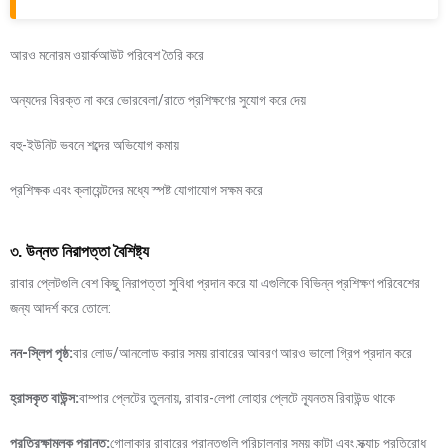
আরও মনোরম ওয়ার্কআউট পরিবেশ তৈরি করে
অন্যদের বিরক্ত না করে ভোরবেলা/রাতে প্রশিক্ষণের সুযোগ করে দেয়
বহু-ইউনিট ভবনে শব্দের অভিযোগ কমায়
প্রশিক্ষক এবং ক্লায়েন্টদের মধ্যে স্পষ্ট যোগাযোগ সক্ষম করে
৩. উন্নত নিরাপত্তা বৈশিষ্ট্য
রাবার প্লেটগুলি বেশ কিছু নিরাপত্তা সুবিধা প্রদান করে যা এগুলিকে বিভিন্ন প্রশিক্ষণ পরিবেশের
জন্য আদর্শ করে তোলে:
নন-স্লিপ পৃষ্ঠ:
বার লোড/আনলোড করার সময় রাবারের আবরণ আরও ভালো গ্রিপ প্রদান করে
হ্রাসকৃত বাউন্স:
বাম্পার প্লেটের তুলনায়, রাবার-লেপা লোহার প্লেটে ন্যূনতম রিবাউন্ড থাকে
প্রতিরক্ষামূলক প্রান্ত:
গোলাকার রাবারের প্রান্তগুলি পরিচালনার সময় কাটা এবং স্ক্র্যাচ প্রতিরোধ