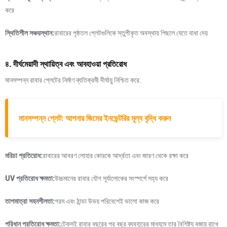
করে
স্থিতিশীল সঞ্চয়স্থান:
রাবারের পৃষ্ঠতল প্লেটগুলিকে স্তুপীকৃত অবস্থায় পিছলে যেতে বাধা দেয়
৪. দীর্ঘমেয়াদী স্থায়িত্ব এবং আবহাওয়া প্রতিরোধ
মানসম্পন্ন রাবার প্লেটের নির্মাণ ব্যতিক্রমী দীর্ঘায়ু নিশ্চিত করে:
মানসম্পন্ন প্লেট: আপনার জিমের ইনভেন্টরির মূল্য বৃদ্ধি করুন
মরিচা প্রতিরোধ:
রাবারের আবরণ লোহার কোরকে আর্দ্রতা এবং জারণ থেকে রক্ষা করে
UV প্রতিরোধ ক্ষমতা:
উচ্চমানের রাবার যৌগ সূর্যালোকের সংস্পর্শে সহ্য করে
তাপমাত্রা সহনশীলতা:
গরম এবং ঠান্ডা উভয় পরিবেশেই ভালো কাজ করে
পরিধান প্রতিরোধ ক্ষমতা:
টেকসই রাবার বছরের পর বছর ব্যবহারের মাধ্যমে তার বৈশিষ্ট্য বজায় রাখে