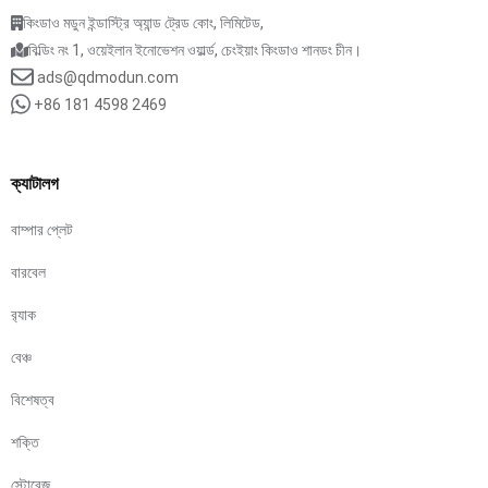
কিংডাও মডুন ইন্ডাস্ট্রি অ্যান্ড ট্রেড কোং, লিমিটেড,
বিল্ডিং নং 1, ওয়েইলান ইনোভেশন ওয়ার্ল্ড, চেংইয়াং কিংডাও শানডং চীন।
ads@qdmodun.com
+86 181 4598 2469
ক্যাটালগ
বাম্পার প্লেট
বারবেল
র‍্যাক
বেঞ্চ
বিশেষত্ব
শক্তি
স্টোরেজ