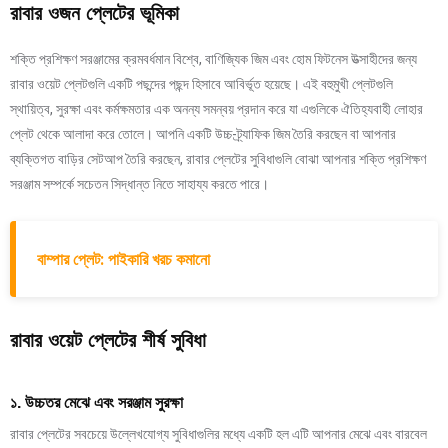
রাবার ওজন প্লেটের ভূমিকা
শক্তি প্রশিক্ষণ সরঞ্জামের ক্রমবর্ধমান বিশ্বে, বাণিজ্যিক জিম এবং হোম ফিটনেস উত্সাহীদের জন্য
রাবার ওয়েট প্লেটগুলি একটি পছন্দের পছন্দ হিসাবে আবির্ভূত হয়েছে। এই বহুমুখী প্লেটগুলি
স্থায়িত্ব, সুরক্ষা এবং কর্মক্ষমতার এক অনন্য সমন্বয় প্রদান করে যা এগুলিকে ঐতিহ্যবাহী লোহার
প্লেট থেকে আলাদা করে তোলে। আপনি একটি উচ্চ-ট্র্যাফিক জিম তৈরি করছেন বা আপনার
ব্যক্তিগত বাড়ির সেটআপ তৈরি করছেন, রাবার প্লেটের সুবিধাগুলি বোঝা আপনার শক্তি প্রশিক্ষণ
সরঞ্জাম সম্পর্কে সচেতন সিদ্ধান্ত নিতে সাহায্য করতে পারে।
বাম্পার প্লেট: পাইকারি খরচ কমানো
রাবার ওয়েট প্লেটের শীর্ষ সুবিধা
১. উচ্চতর মেঝে এবং সরঞ্জাম সুরক্ষা
রাবার প্লেটের সবচেয়ে উল্লেখযোগ্য সুবিধাগুলির মধ্যে একটি হল এটি আপনার মেঝে এবং বারবেল