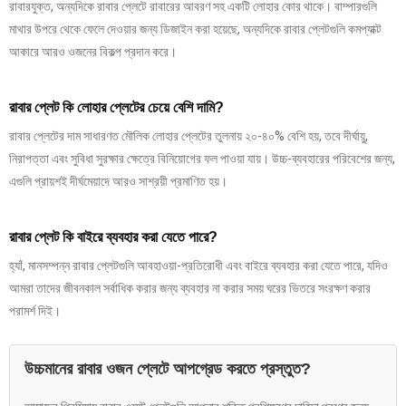
রাবারযুক্ত, অন্যদিকে রাবার প্লেটে রাবারের আবরণ সহ একটি লোহার কোর থাকে। বাম্পারগুলি
মাথার উপরে থেকে ফেলে দেওয়ার জন্য ডিজাইন করা হয়েছে, অন্যদিকে রাবার প্লেটগুলি কমপ্যাক্ট
আকারে আরও ওজনের বিকল্প প্রদান করে।
রাবার প্লেট কি লোহার প্লেটের চেয়ে বেশি দামি?
রাবার প্লেটের দাম সাধারণত মৌলিক লোহার প্লেটের তুলনায় ২০-৪০% বেশি হয়, তবে দীর্ঘায়ু,
নিরাপত্তা এবং সুবিধা সুরক্ষার ক্ষেত্রে বিনিয়োগের ফল পাওয়া যায়। উচ্চ-ব্যবহারের পরিবেশের জন্য,
এগুলি প্রায়শই দীর্ঘমেয়াদে আরও সাশ্রয়ী প্রমাণিত হয়।
রাবার প্লেট কি বাইরে ব্যবহার করা যেতে পারে?
হ্যাঁ, মানসম্পন্ন রাবার প্লেটগুলি আবহাওয়া-প্রতিরোধী এবং বাইরে ব্যবহার করা যেতে পারে, যদিও
আমরা তাদের জীবনকাল সর্বাধিক করার জন্য ব্যবহার না করার সময় ঘরের ভিতরে সংরক্ষণ করার
পরামর্শ দিই।
উচ্চমানের রাবার ওজন প্লেটে আপগ্রেড করতে প্রস্তুত?