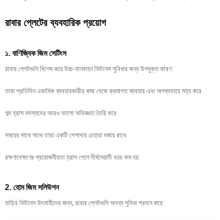
রাবার প্লেটের ব্যবহারিক প্রয়োগ
১. বাণিজ্যিক জিম সেটিংস
রাবার প্লেটগুলি বিশেষ করে উচ্চ-যানবাহন ফিটনেস সুবিধার জন্য উপযুক্ত কারণ:
তারা প্রতিদিন একাধিক ব্যবহারকারীর কাছ থেকে ক্রমাগত ব্যবহার এবং অপব্যবহার সহ্য করে
শব্দ হ্রাস সদস্যদের আরও ভালো অভিজ্ঞতা তৈরি করে
সময়ের সাথে সাথে তারা একটি পেশাদার চেহারা বজায় রাখে
রক্ষণাবেক্ষণের প্রয়োজনীয়তা হ্রাস পেলে দীর্ঘমেয়াদী খরচ কম হয়
2. হোম জিম সলিউশন
বাড়ির ফিটনেস উৎসাহীদের জন্য, রাবার প্লেটগুলি অনন্য সুবিধা প্রদান করে: