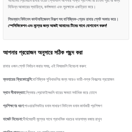
আমাদের প্রিমিয়াম রাবার ওয়েট প্লেটগুলি আপনার শক্তি প্রশিক্ষণের চাহিদা পূরণের জন্য
বিভিন্ন আকারের স্থায়িত্ব, কর্মক্ষমতা এবং সুরক্ষাকে একত্রিত করে।
লিডম্যান ফিটনেস কাস্টমাইজেবল বিকল্প সহ বাণিজ্যিক-গ্রেড রাবার প্লেট অফার করে।
স্পেসিফিকেশন এবং মূল্যের জন্য আজই আমাদের টিমের সাথে যোগাযোগ করুন!
আপনার প্রয়োজন অনুসারে সঠিক পছন্দ করা
রাবার ওজন প্লেট নির্বাচন করার সময়, এই বিষয়গুলি বিবেচনা করুন:
ব্যবহারের ফ্রিকোয়েন্সি:
বাণিজ্যিক সুবিধাগুলির জন্য আরও ভারী-শুল্ক বিকল্পের প্রয়োজন
স্থান সীমাবদ্ধতা:
স্লিমার প্রোফাইলগুলি বারের ক্ষমতা সর্বাধিক করে তোলে
প্রশিক্ষণের ধরণ:
পাওয়ারলিফটার বনাম সাধারণ ফিটনেস বনাম কার্যকরী প্রশিক্ষণ
বাজেট বিবেচনা:
দীর্ঘমেয়াদী মূল্যের সাথে প্রাথমিক খরচের ভারসাম্য বজায় রাখুন