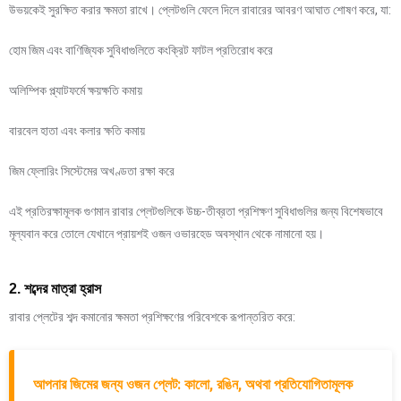
উভয়কেই সুরক্ষিত করার ক্ষমতা রাখে। প্লেটগুলি ফেলে দিলে রাবারের আবরণ আঘাত শোষণ করে, যা:
হোম জিম এবং বাণিজ্যিক সুবিধাগুলিতে কংক্রিট ফাটল প্রতিরোধ করে
অলিম্পিক প্ল্যাটফর্মে ক্ষয়ক্ষতি কমায়
বারবেল হাতা এবং কলার ক্ষতি কমায়
জিম ফ্লোরিং সিস্টেমের অখণ্ডতা রক্ষা করে
এই প্রতিরক্ষামূলক গুণমান রাবার প্লেটগুলিকে উচ্চ-তীব্রতা প্রশিক্ষণ সুবিধাগুলির জন্য বিশেষভাবে
মূল্যবান করে তোলে যেখানে প্রায়শই ওজন ওভারহেড অবস্থান থেকে নামানো হয়।
2. শব্দের মাত্রা হ্রাস
রাবার প্লেটের শব্দ কমানোর ক্ষমতা প্রশিক্ষণের পরিবেশকে রূপান্তরিত করে:
আপনার জিমের জন্য ওজন প্লেট: কালো, রঙিন, অথবা প্রতিযোগিতামূলক