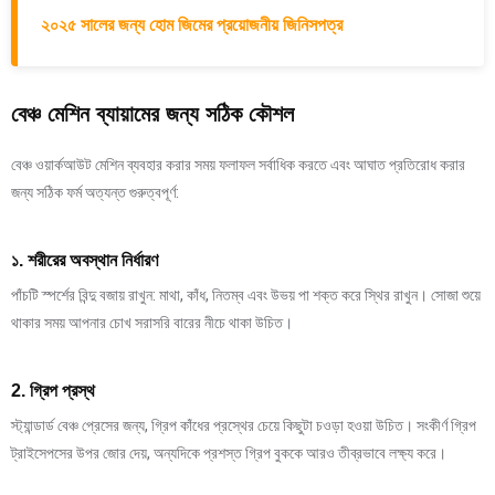
২০২৫ সালের জন্য হোম জিমের প্রয়োজনীয় জিনিসপত্র
বেঞ্চ মেশিন ব্যায়ামের জন্য সঠিক কৌশল
বেঞ্চ ওয়ার্কআউট মেশিন ব্যবহার করার সময় ফলাফল সর্বাধিক করতে এবং আঘাত প্রতিরোধ করার
জন্য সঠিক ফর্ম অত্যন্ত গুরুত্বপূর্ণ:
১. শরীরের অবস্থান নির্ধারণ
পাঁচটি স্পর্শের বিন্দু বজায় রাখুন: মাথা, কাঁধ, নিতম্ব এবং উভয় পা শক্ত করে স্থির রাখুন। সোজা শুয়ে
থাকার সময় আপনার চোখ সরাসরি বারের নীচে থাকা উচিত।
2. গ্রিপ প্রস্থ
স্ট্যান্ডার্ড বেঞ্চ প্রেসের জন্য, গ্রিপ কাঁধের প্রস্থের চেয়ে কিছুটা চওড়া হওয়া উচিত। সংকীর্ণ গ্রিপ
ট্রাইসেপসের উপর জোর দেয়, অন্যদিকে প্রশস্ত গ্রিপ বুককে আরও তীব্রভাবে লক্ষ্য করে।