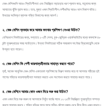
বেঞ্চ মেশিনগুলি আরও স্থিতিশীলতা এবং নিয়ন্ত্রিত নড়াচড়ার ধরণ প্রদান করে, নতুনদের জন্য
আঘাতের ঝুঁকি হ্রাস করে। তবে, মুক্ত ওজন স্থিতিশীল পেশীগুলির আরও ভাল বিকাশ ঘটায়।
উভয়ের সংমিশ্রণ ব্যাপক শক্তি বিকাশের জন্য আদর্শ।
২. বেঞ্চ মেশিন ব্যবহার করে আমার কতবার প্রশিক্ষণ নেওয়া উচিত?
বেশিরভাগ লিফটারের জন্য, সপ্তাহে ২-৩টি সেশন, বুক-কেন্দ্রিক ওয়ার্কআউটের মধ্যে কমপক্ষে ৪৮
ঘন্টা পুনরুদ্ধারের সময় সর্বোত্তম। উন্নত লিফটারেরা সঠিক সময়কাল সহ উচ্চ ফ্রিকোয়েন্সি থেকে
উপকৃত হতে পারেন।
৩. বেঞ্চ মেশিন কি পেশী ভারসাম্যহীনতায় সাহায্য করতে পারে?
হ্যাঁ, অনেক আধুনিক বেঞ্চ মেশিন একতরফা প্রশিক্ষণের বিকল্প অফার করে যা আপনার শরীরের দুই
পাশের শক্তির ভারসাম্যহীনতা সনাক্ত করতে এবং সংশোধন করতে সাহায্য করতে পারে।
৪. বেঞ্চ মেশিনে আমার কোন ওজন দিয়ে শুরু করা উচিত?
এমন ওজন দিয়ে শুরু করুন যা আপনাকে নিখুঁত ফর্মের সাথে ১২-১৫টি নিয়ন্ত্রিত পুনরাবৃত্তি সম্পন্ন
করতে সাহায্য করবে। শক্তি বৃদ্ধির সাথে সাথে সঠিক কৌশল বজায় রেখে ধীরে ধীরে ওজন বাড়ান।