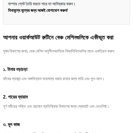
বাম্পার প্লেট তৈরি করতে পারে তা আবিষ্কার করুন।
বিনামূল্যে মূল্যের জন্য আজই যোগাযোগ করুন!
আপনার ওয়ার্কআউট রুটিনে বেঞ্চ মেশিনগুলিকে একীভূত করা
সুষম বিকাশের জন্য, বেঞ্চ মেশিন অনুশীলনগুলিকে নিম্নলিখিতগুলির সাথে একত্রিত করুন:
১. টানার নড়াচড়া
কাঁধের স্বাস্থ্য এবং অঙ্গবিন্যাস ভারসাম্য বজায় রাখার জন্য সারি এবং পুল-আপ।
2. পায়ের ব্যায়াম
পূর্ণ শরীরের শক্তি এবং হরমোন প্রতিক্রিয়া বিকাশের জন্য স্কোয়াট এবং ডেডলিফ্ট।
৩. মূল কাজ