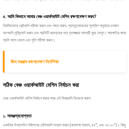
৫. আমি কিভাবে আমার বেঞ্চ ওয়ার্কআউট মেশিন রক্ষণাবেক্ষণ করব?
নিয়মিতভাবে বোল্টগুলি পরীক্ষা করুন এবং শক্ত করুন, প্রস্তুতকারকের সুপারিশ অনুসারে চলমান
অংশগুলি লুব্রিকেট করুন এবং প্রতিটি ব্যবহারের পরে গৃহসজ্জার সামগ্রী মুছে ফেলুন। ক্ষয়ক্ষতির জন্য
প্রতি মাসে কেবল এবং পুলি পরীক্ষা করুন।
জিম সরঞ্জাম রক্ষণাবেক্ষণ নির্দেশিকা
সঠিক বেঞ্চ ওয়ার্কআউট মেশিন নির্বাচন করা
বেঞ্চ ওয়ার্কআউট মেশিন নির্বাচন করার সময় এই বিষয়গুলি বিবেচনা করুন:
১. সামঞ্জস্যযোগ্যতা
একাধিক ইনক্লাইন পজিশনের মেশিনগুলি সন্ধান করুন (কমপক্ষে সমতল, ৪৫°, এবং ৭৫-৮০°)। কিছু