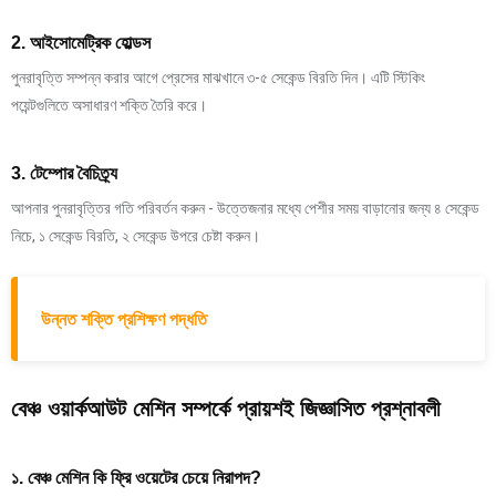
2. আইসোমেট্রিক হোল্ডস
পুনরাবৃত্তি সম্পন্ন করার আগে প্রেসের মাঝখানে ৩-৫ সেকেন্ড বিরতি দিন। এটি স্টিকিং
পয়েন্টগুলিতে অসাধারণ শক্তি তৈরি করে।
3. টেম্পোর বৈচিত্র্য
আপনার পুনরাবৃত্তির গতি পরিবর্তন করুন - উত্তেজনার মধ্যে পেশীর সময় বাড়ানোর জন্য ৪ সেকেন্ড
নিচে, ১ সেকেন্ড বিরতি, ২ সেকেন্ড উপরে চেষ্টা করুন।
উন্নত শক্তি প্রশিক্ষণ পদ্ধতি
বেঞ্চ ওয়ার্কআউট মেশিন সম্পর্কে প্রায়শই জিজ্ঞাসিত প্রশ্নাবলী
১. বেঞ্চ মেশিন কি ফ্রি ওয়েটের চেয়ে নিরাপদ?