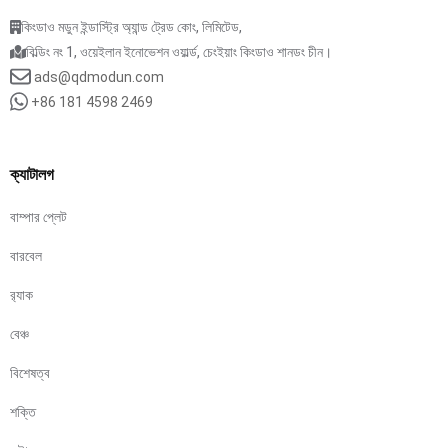
কিংডাও মডুন ইন্ডাস্ট্রি অ্যান্ড ট্রেড কোং, লিমিটেড,
বিল্ডিং নং 1, ওয়েইলান ইনোভেশন ওয়ার্ল্ড, চেংইয়াং কিংডাও শানডং চীন।
ads@qdmodun.com
+86 181 4598 2469
ক্যাটালগ
বাম্পার প্লেট
বারবেল
র‍্যাক
বেঞ্চ
বিশেষত্ব
শক্তি