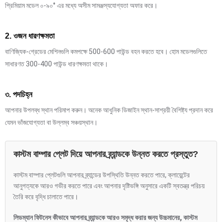
প্রিমিয়াম মডেল ০-৯০° এর মধ্যে অসীম সামঞ্জস্যযোগ্যতা অফার করে।
2. ওজন ধারণক্ষমতা
বাণিজ্যিক-গ্রেডের মেশিনগুলি কমপক্ষে 500-600 পাউন্ড বহন করতে হবে। হোম মডেলগুলিতে
সাধারণত 300-400 পাউন্ড ধারণক্ষমতা থাকে।
৩. পদচিহ্ন
আপনার উপলব্ধ স্থান পরিমাপ করুন। অনেক আধুনিক ডিজাইন স্থান-সাশ্রয়ী বৈশিষ্ট্য প্রদান করে
যেমন ভাঁজযোগ্যতা বা উল্লম্ব সঞ্চয়স্থান।
কাস্টম বাম্পার প্লেট দিয়ে আপনার ব্র্যান্ডকে উন্নত করতে প্রস্তুত?
কাস্টম বাম্পার প্লেটগুলি আপনার ব্র্যান্ডের উপস্থিতি উন্নত করতে পারে, ক্লায়েন্টের
আনুগত্যকে আরও গভীর করতে পারে এবং আপনার দৃষ্টিভঙ্গি অনুসারে একটি স্বতন্ত্র পরিচয়
তৈরি করে বৃদ্ধি চালাতে পারে।
লিডম্যান ফিটনেস কীভাবে আপনার ব্র্যান্ডকে আরও সমৃদ্ধ করার জন্য উচ্চমানের, কাস্টম