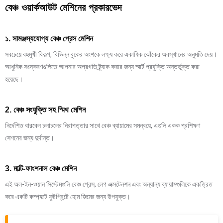
বেঞ্চ ওয়ার্কআউট মেশিনের প্রকারভেদ
১. সামঞ্জস্যযোগ্য বেঞ্চ প্রেস মেশিন
সবচেয়ে বহুমুখী বিকল্প, বিভিন্ন বুকের অংশকে লক্ষ্য করে একাধিক ঝোঁকের অবস্থানের অনুমতি দেয়।
আধুনিক সংস্করণগুলিতে আপনার অগ্রগতি ট্র্যাক করার জন্য স্মার্ট প্রযুক্তি অন্তর্ভুক্ত করা
হয়েছে।
2. বেঞ্চ সংযুক্তি সহ স্মিথ মেশিন
নির্দেশিত বারবেল চলাচলের নিরাপত্তার সাথে বেঞ্চ ব্যায়ামের সমন্বয়ে, এগুলি একক প্রশিক্ষণ
সেশনের জন্য দুর্দান্ত।
3. মাল্টি-ফাংশনাল বেঞ্চ মেশিন
এই অল-ইন-ওয়ান সিস্টেমগুলি বেঞ্চ প্রেস, লেগ এক্সটেনশন এবং অন্যান্য ব্যায়ামগুলিকে একত্রিত
করে একটি কম্প্যাক্ট ফুটপ্রিন্টে হোম জিমের জন্য উপযুক্ত।