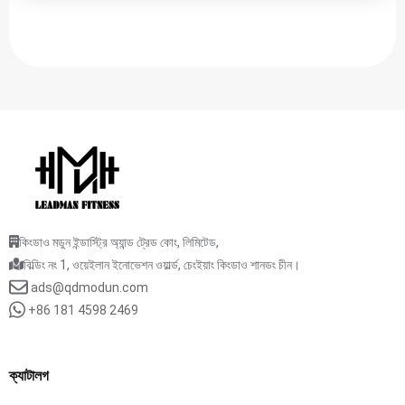
কিংডাও মডুন ইন্ডাস্ট্রি অ্যান্ড ট্রেড কোং, লিমিটেড,
বিল্ডিং নং 1, ওয়েইলান ইনোভেশন ওয়ার্ল্ড, চেংইয়াং কিংডাও শানডং চীন।
ads@qdmodun.com
+86 181 4598 2469
ক্যাটালগ