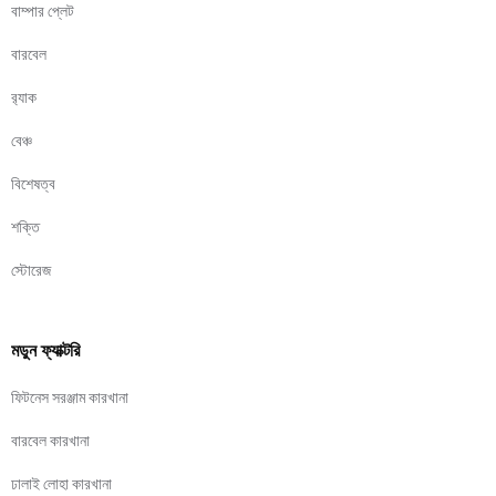
বাম্পার প্লেট
বারবেল
র‍্যাক
বেঞ্চ
বিশেষত্ব
শক্তি
স্টোরেজ
মডুন ফ্যাক্টরি
ফিটনেস সরঞ্জাম কারখানা
বারবেল কারখানা
ঢালাই লোহা কারখানা