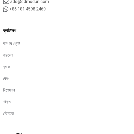
ads@qdmodun.com
+86 181 4598 2469
ক্যাটালগ
বাম্পার প্লেট
বারবেল
র‍্যাক
বেঞ্চ
বিশেষত্ব
শক্তি
স্টোরেজ