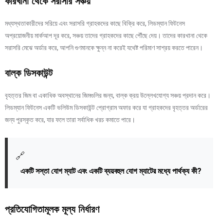
কারখানা থেকে সরাসরি সঞ্চয়
মধ্যস্থতাকারীদের সরিয়ে এবং সরাসরি গ্রাহকদের কাছে বিক্রি করে, লিডম্যান ফিটনেস
অপ্রয়োজনীয় মার্কআপ দূর করে, সঞ্চয় তাদের গ্রাহকদের কাছে পৌঁছে দেয়। তাদের কারখানা থেকে
সরাসরি মেঝে অর্ডার করে, আপনি গুণমানকে ক্ষুন্ন না করেই যথেষ্ট পরিমাণ সাশ্রয় করতে পারেন।
বাল্ক ডিসকাউন্ট
বৃহত্তর জিম বা একাধিক অবস্থানের জিমগুলির জন্য, বাল্ক ক্রয় উল্লেখযোগ্য সঞ্চয় প্রদান করে।
লিডম্যান ফিটনেস একটি ভলিউম ডিসকাউন্ট প্রোগ্রাম অফার করে যা গ্রাহকদের বৃহত্তর অর্ডারের
জন্য পুরস্কৃত করে, যার ফলে তারা সর্বাধিক খরচ কমাতে পারে।
🔗
একটি সস্তা যোগ ম্যাট এবং একটি ব্যয়বহুল যোগ ম্যাটের মধ্যে পার্থক্য কী?
প্রতিযোগিতামূলক মূল্য নির্ধারণ