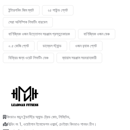
ইন্টারলকিং জিম ম্যাট
২৫ পাউন্ড প্লেট
সেরা অলিম্পিক লিফটিং বারবেল
বাণিজ্যিক ওজন উত্তোলন সরঞ্জাম প্রস্তুতকারক
বাণিজ্যিক ওজন বেঞ্চ
০.৫ কেজি প্লেট
ডাম্বেল স্ট্যান্ড
ওজন র‍্যাক প্লেট
বিক্রির জন্য ওয়েট লিফটিং বেঞ্চ
ব্যায়াম সরঞ্জাম সরবরাহকারী
কিংডাও মডুন ইন্ডাস্ট্রি অ্যান্ড ট্রেড কোং, লিমিটেড,
বিল্ডিং নং 1, ওয়েইলান ইনোভেশন ওয়ার্ল্ড, চেংইয়াং কিংডাও শানডং চীন।