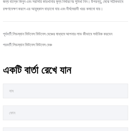
জন্য বাল্কে কিনুন এবং সরাসরি কারখানার মূল্য নির্ধারণের সুবিধা নিন। উপরন্তু, মেঝে সঠিকভাবে
রক্ষণাবেক্ষণ করলে এর আয়ুষ্কাল বাড়ানো যায় এবং দীর্ঘমেয়াদী খরচ কমানো যায়।
পূর্ববর্তী:
লিডম্যান ফিটনেস ফিটনেস বেঞ্চের মাধ্যমে আপনার লাভ কীভাবে সর্বাধিক করবেন
পরবর্তী:
লিডম্যান ফিটনেস ফিটনেস বেঞ্চ
একটি বার্তা রেখে যান