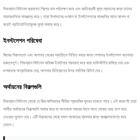
লিডম্যান ফিটনেস ক্রমাগত শিল্পের দাম পর্যবেক্ষণ করে এবং ব্যতিক্রমী মূল্য প্রদানের জন্য তাদের
অফারগুলিকে সামঞ্জস্য করে। তারা উপাদানের গুণমান বা ইনস্টলেশনের মানগুলির সাথে আপস না
করেই প্রতিযোগিতামূলক মূল্য অফার করে।
ইনস্টলেশন পরিষেবা
জিমের নিরাপত্তা এবং আপনার মেঝের স্থায়িত্ব নিশ্চিত করার জন্য পেশাদার ইনস্টলেশন অত্যন্ত
গুরুত্বপূর্ণ। লিডম্যান ফিটনেস অভিজ্ঞ ইনস্টলার সরবরাহ করে যারা ডাউনটাইম কমিয়ে দেয় এবং
গুণমানকে অগ্রাধিকার দেয়, আপনার বিনিয়োগের উপর সর্বাধিক রিটার্ন দেয়।
অর্থায়নের বিকল্পগুলি
লিডম্যান ফিটনেস বোঝে যে জিম মালিকদের সীমিত প্রাথমিক মূলধন থাকতে পারে। এই কারণেই তারা
নমনীয় অর্থায়নের বিকল্পগুলি অফার করে যা আপনাকে সময়ের সাথে সাথে মেঝের খরচ ভাগ করে
নেওয়ার সুযোগ দেয়। এটি উচ্চমানের মেঝে সকল আকারের ব্যবসার জন্য অ্যাক্সেসযোগ্য করে
তোলে।