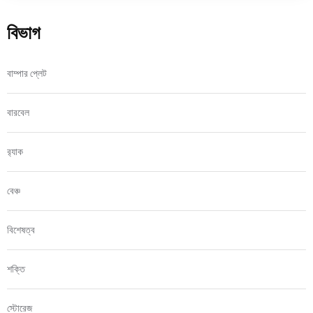
বিভাগ
বাম্পার প্লেট
বারবেল
র‍্যাক
বেঞ্চ
বিশেষত্ব
শক্তি
স্টোরেজ