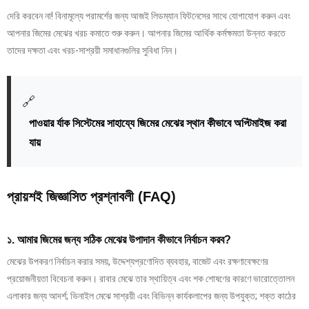
দেরি করবেন না! বিনামূল্যে পরামর্শের জন্য আজই লিডম্যান ফিটনেসের সাথে যোগাযোগ করুন এবং
আপনার জিমের মেঝের খরচ কমাতে শুরু করুন। আপনার জিমের আর্থিক কর্মক্ষমতা উন্নত করতে
তাদের দক্ষতা এবং খরচ-সাশ্রয়ী সমাধানগুলির সুবিধা নিন।
🔗
পাওয়ার র্যাক সিস্টেমের সাহায্যে জিমের মেঝের স্থান কীভাবে অপ্টিমাইজ করা
যায়
প্রায়শই জিজ্ঞাসিত প্রশ্নাবলী (FAQ)
১. আমার জিমের জন্য সঠিক মেঝের উপাদান কীভাবে নির্বাচন করব?
মেঝের উপকরণ নির্বাচন করার সময়, উদ্দেশ্যপ্রণোদিত ব্যবহার, বাজেট এবং রক্ষণাবেক্ষণের
প্রয়োজনীয়তা বিবেচনা করুন। রাবার মেঝে তার স্থায়িত্ব এবং শক শোষণের কারণে ভারোত্তোলন
এলাকার জন্য আদর্শ; ভিনাইল মেঝে সাশ্রয়ী এবং বিভিন্ন কার্যকলাপের জন্য উপযুক্ত; শক্ত কাঠের