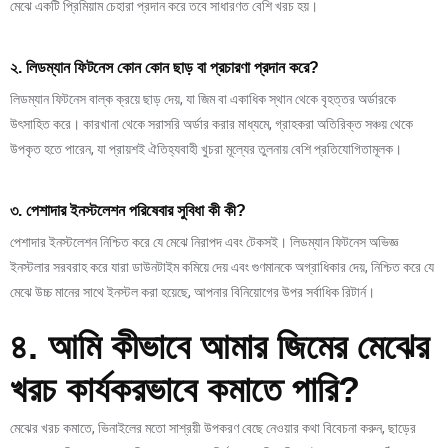
মেঝে একটি প্রিমিয়াম চেহারা প্রদান করে তবে সাধারণত বেশি খরচ হয়।
২. লিডম্যান ফিটনেস কোন কোন ছাড় বা প্রচারণা প্রদান করে?
লিডম্যান ফিটনেস বাল্ক ক্রয়ে ছাড় দেয়, যা জিম বা একাধিক স্থান থেকে বৃহত্তর অর্ডারকে
উৎসাহিত করে। কারখানা থেকে সরাসরি অর্ডার করার মাধ্যমে, গ্রাহকরা অতিরিক্ত সঞ্চয় থেকে
উপকৃত হতে পারেন, যা প্রায়শই ঐতিহ্যবাহী খুচরা মূল্যের তুলনায় বেশি প্রতিযোগিতামূলক।
৩. পেশাদার ইনস্টলেশন পরিষেবার সুবিধা কী কী?
পেশাদার ইনস্টলেশন নিশ্চিত করে যে মেঝে নিরাপদ এবং টেকসই। লিডম্যান ফিটনেস অভিজ্ঞ
ইনস্টলার সরবরাহ করে যারা ডাউনটাইম কমিয়ে দেয় এবং গুণমানকে অগ্রাধিকার দেয়, নিশ্চিত করে যে
মেঝে উচ্চ মানের সাথে ইনস্টল করা হয়েছে, আপনার বিনিয়োগের উপর সর্বাধিক রিটার্ন।
৪. আমি কীভাবে আমার জিমের মেঝের
খরচ কার্যকরভাবে কমাতে পারি?
মেঝের খরচ কমাতে, ভিনাইলের মতো সাশ্রয়ী উপকরণ বেছে নেওয়ার কথা বিবেচনা করুন, ছাড়ের