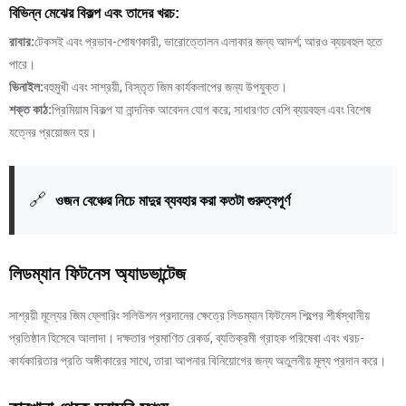
বিভিন্ন মেঝের বিকল্প এবং তাদের খরচ:
রাবার:
টেকসই এবং প্রভাব-শোষণকারী, ভারোত্তোলন এলাকার জন্য আদর্শ; আরও ব্যয়বহুল হতে
পারে।
ভিনাইল:
বহুমুখী এবং সাশ্রয়ী, বিস্তৃত জিম কার্যকলাপের জন্য উপযুক্ত।
শক্ত কাঠ:
প্রিমিয়াম বিকল্প যা নান্দনিক আবেদন যোগ করে; সাধারণত বেশি ব্যয়বহুল এবং বিশেষ
যত্নের প্রয়োজন হয়।
🔗
ওজন বেঞ্চের নিচে মাদুর ব্যবহার করা কতটা গুরুত্বপূর্ণ
লিডম্যান ফিটনেস অ্যাডভান্টেজ
সাশ্রয়ী মূল্যের জিম ফ্লোরিং সলিউশন প্রদানের ক্ষেত্রে লিডম্যান ফিটনেস শিল্পের শীর্ষস্থানীয়
প্রতিষ্ঠান হিসেবে আলাদা। দক্ষতার প্রমাণিত রেকর্ড, ব্যতিক্রমী গ্রাহক পরিষেবা এবং খরচ-
কার্যকারিতার প্রতি অঙ্গীকারের সাথে, তারা আপনার বিনিয়োগের জন্য অতুলনীয় মূল্য প্রদান করে।