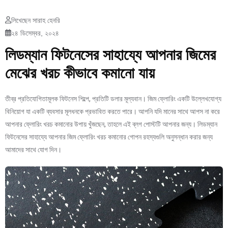
লিখেছেন সারাহ হেনরি
২৪ ডিসেম্বর, ২০২৪
লিডম্যান ফিটনেসের সাহায্যে আপনার জিমের
মেঝের খরচ কীভাবে কমানো যায়
তীব্র প্রতিযোগিতামূলক ফিটনেস শিল্পে, প্রতিটি ডলার মূল্যবান। জিম ফ্লোরিং একটি উল্লেখযোগ্য
বিনিয়োগ যা একটি ব্যবসার মূলধনকে প্রভাবিত করতে পারে। আপনি যদি মানের সাথে আপস না করে
আপনার ফ্লোরিং খরচ কমানোর উপায় খুঁজছেন, তাহলে এই ব্লগ পোস্টটি আপনার জন্য। লিডম্যান
ফিটনেসের সাহায্যে আপনার জিম ফ্লোরিং খরচ কমানোর গোপন রহস্যগুলি অনুসন্ধান করার জন্য
আমাদের সাথে যোগ দিন।