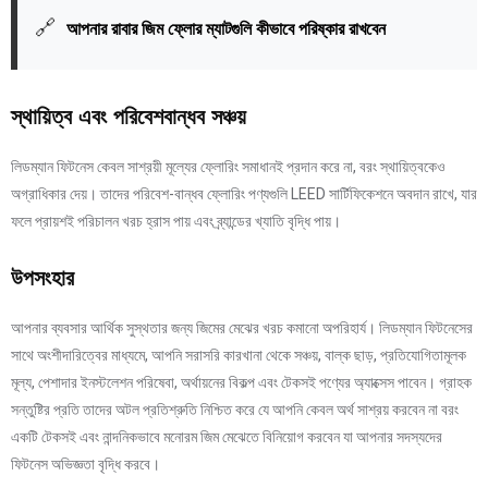
🔗
আপনার রাবার জিম ফ্লোর ম্যাটগুলি কীভাবে পরিষ্কার রাখবেন
স্থায়িত্ব এবং পরিবেশবান্ধব সঞ্চয়
লিডম্যান ফিটনেস কেবল সাশ্রয়ী মূল্যের ফ্লোরিং সমাধানই প্রদান করে না, বরং স্থায়িত্বকেও
অগ্রাধিকার দেয়। তাদের পরিবেশ-বান্ধব ফ্লোরিং পণ্যগুলি LEED সার্টিফিকেশনে অবদান রাখে, যার
ফলে প্রায়শই পরিচালন খরচ হ্রাস পায় এবং ব্র্যান্ডের খ্যাতি বৃদ্ধি পায়।
উপসংহার
আপনার ব্যবসার আর্থিক সুস্থতার জন্য জিমের মেঝের খরচ কমানো অপরিহার্য। লিডম্যান ফিটনেসের
সাথে অংশীদারিত্বের মাধ্যমে, আপনি সরাসরি কারখানা থেকে সঞ্চয়, বাল্ক ছাড়, প্রতিযোগিতামূলক
মূল্য, পেশাদার ইনস্টলেশন পরিষেবা, অর্থায়নের বিকল্প এবং টেকসই পণ্যের অ্যাক্সেস পাবেন। গ্রাহক
সন্তুষ্টির প্রতি তাদের অটল প্রতিশ্রুতি নিশ্চিত করে যে আপনি কেবল অর্থ সাশ্রয় করবেন না বরং
একটি টেকসই এবং নান্দনিকভাবে মনোরম জিম মেঝেতে বিনিয়োগ করবেন যা আপনার সদস্যদের
ফিটনেস অভিজ্ঞতা বৃদ্ধি করবে।