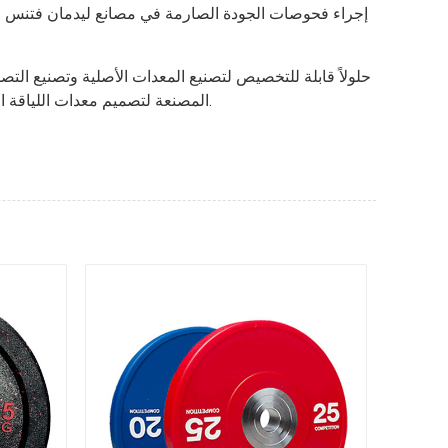
إجراء فحوصات الجودة الصارمة في مصانع ليدمان فتنس الأ
المصنعة لتصميم معدات اللياقة البدنية للوزن وفقًا لمواصفاتهم. تتيح هذه المرونة فرصًا فريدة للعلامة التجارية وتضمن توافق المنتجات مع متطلبات السوق المحددة.