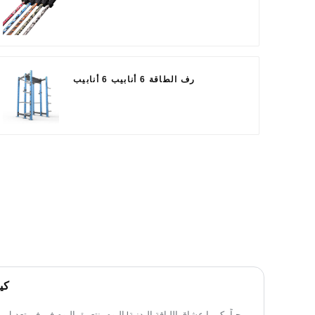
رف الطاقة 6 أنابيب 6 أنابيب
كي
مرحباً بكم يا عشاق اللياقة البدنية! اليوم، نتعمق اليوم في فن تعديل مق