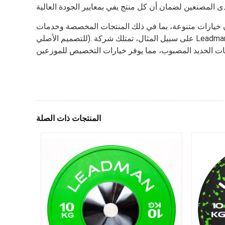
 المنتجات المخصصة وخدمات OEM (الشركة المصنعة للمعدات الأصلية) وخدمات ODM (الشركة المصنعة
للتصميم الأصلي). على سبيل المثال، تمتلك شركة Leadman Fitness، كشركة مصنعة لمعدات اللياقة البدنية، أربعة مصانع متخصصة في المنتجات المصنوعة من المطاط، والحديد،
المنتجات ذات الصلة