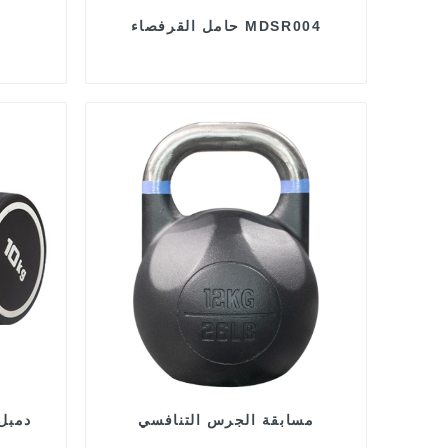
حامل القرفصاء MDSR004
مسابقة الجرس التنافسي
دمبل 