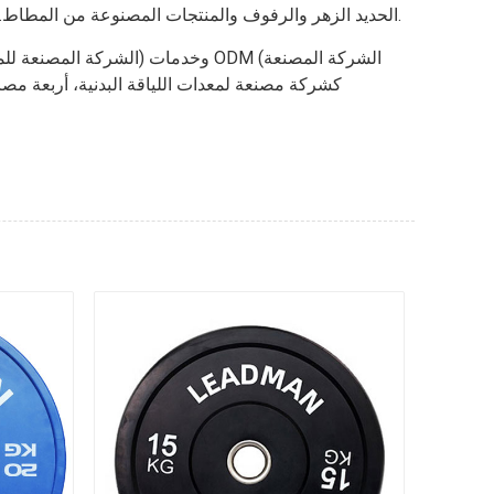
الحديد الزهر والرفوف والمنتجات المصنوعة من المطاط. وعلاوةً على ذلك، يراقب الموزعون عن كثب عمليات مراقبة الجودة لدى المصنعين لضمان أن كل منتج يفي بمعايير الجودة العالية.