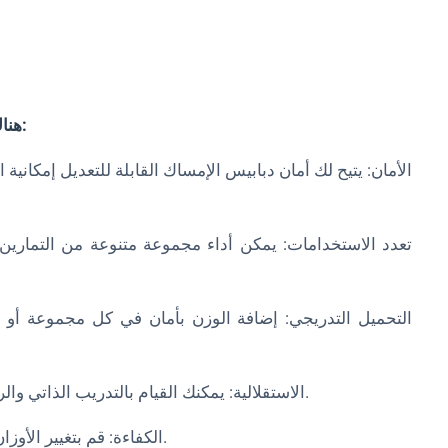
هناك العديد من المزايا الرئيسية التي توفرها رفوف الطاقة:
- الاستقلالية: يمكنك القيام بالتدريب الذاتي والرفع بمفردك دون شريك تدريب. ملائم للتدريب المنفرد.
- الكفاءة: قم بتغيير الأوزان وضبط المكونات بسرعة للحصول على تمرين سلس.