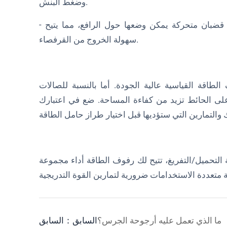
وضغط البنش.
- الرف الأحادي/الحامل الأحادي: رف مخصص مزود بمشابك قضبان متحركة يمكن وضعها حول الرافع، مما يتيح
سهولة الخروج من القرفصاء.
لطاقة القياسية عالية الجودة. أما بالنسبة للصالات
 على الحائط تزيد من كفاءة المساحة. ضع في اعتبارك
ة التحميل/التفريغ، تتيح لك رفوف الطاقة أداء مجموعة
ما الذي تعمل عليه أرجوحة الجرس؟
السابق：السابق