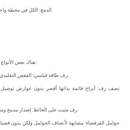
- الدمج: الكل في محطة واحدة، باستثناء الحاجة إلى آلات. أكثر كفاءة في المساحة.
هناك بعض الأنواع الشائعة من رفوف الطاقة التي يجب وضعها في الاعتبار:
- رف طاقة قياسي: القفص التقليدي المغلق الموصوف أعلاه. يوفر محطة رفع قوية وواقية.
- رف مثبت على الحائط: إصدار مدمج ومناسب للميزانية يركب القوائم في الحائط. دعم مستقر.