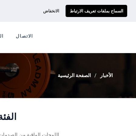
احصل على عرض سعر مخصص لك
Ads@qdmodun.com
السماح بملفات تعريف الارتباط
الانخفاض
الاتصال
ال
الأخبار
الصفحة الرئيسية
الفئة
اللوحات الواقية من الصدمات