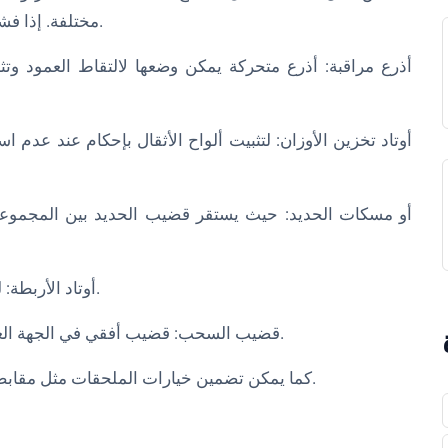
مختلفة. إذا فشلت في الرفع، فإن المسامير تلتقط الحديد لمنع الإصابة.
- أوتاد الأربطة: لتثبيت أشرطة المقاومة بالأعلى للتمارين ذات الأربطة.
- قضيب السحب: قضيب أفقي في الجهة العلوية لتمارين وزن الجسم مثل تمارين السحب والذقن.
- كما يمكن تضمين خيارات الملحقات مثل مقابض الغطس والألغام الأرضية وملحقات السحب للأسفل.