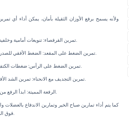
ولأنه يسمح برفع الأوزان الثقيلة بأمان، يمكن أداء أي تمري
- تمرين القرفصاء: تنويعات أمامية وخلفية مختلفة تستهدف الساقين والأرداف. ارفع أثقل بأمان.
- تمرين الضغط على المقعد: الضغط الأفقي للصدر والكتفين والعضلة ثلاثية الرؤوس. الفشل ليس خطيراً.
- تمرين الضغط على الرأس: ضغطات الكتف العمودية لتقوية الكتفين. استخدمي الأذرع الموضعية.
- تمرين التجديف مع الانحناء: تمرين الشد الأفقي لتمرين الظهر والعضلة ذات الرأسين وقوة القبضة.
- الرفعة المميتة: ابدأ الرفع من الدبابيس بدلاً من الأرض لتركيز القوة من على الأرض.
فوق الرأس والعديد من التمارين الأخرى بانتظام داخل الحامل.