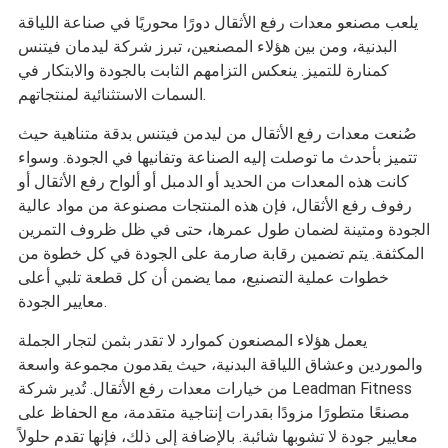
يلعب مصنعو معدات رفع الأثقال دورًا محوريًا في صناعة اللياقة
البدنية، ومن بين هؤلاء المصنعين، تبرز شركة ليدمان فيتنس
كمنارة للتميز. ينعكس التزامهم الثابت بالجودة والابتكار في
السمات الاستثنائية لمنتجاتهم.
صُنعت معدات رفع الأثقال من ليدمن فيتنس بدقة متناهية حيث
تتميز بأحدث ما توصلت إليه الصناعة وتفانيها في الجودة. وسواء
كانت هذه المعدات من الحديد أو الدمبل أو ألواح رفع الأثقال أو
رفوف رفع الأثقال، فإن هذه المنتجات مصنوعة من مواد عالية
الجودة ومتينة لضمان طول عمرها، حتى في ظل ظروف التمرين
المكثفة. يتم تضمين رقابة صارمة على الجودة في كل خطوة من
خطوات عملية التصنيع، مما يضمن أن كل قطعة تلبي أعلى
معايير الجودة.
يعمل هؤلاء المصنعون كموارد لا تقدر بثمن لتجار الجملة
والموردين وعشاق اللياقة البدنية، حيث يقدمون مجموعة واسعة
من خيارات معدات رفع الأثقال. تُدير شركة Leadman Fitness
مصنعًا متطورًا مزودًا بقدرات إنتاجية متقدمة، مع الحفاظ على
معايير جودة لا تشوبها شائبة. بالإضافة إلى ذلك، فإنها تقدم حلولاً