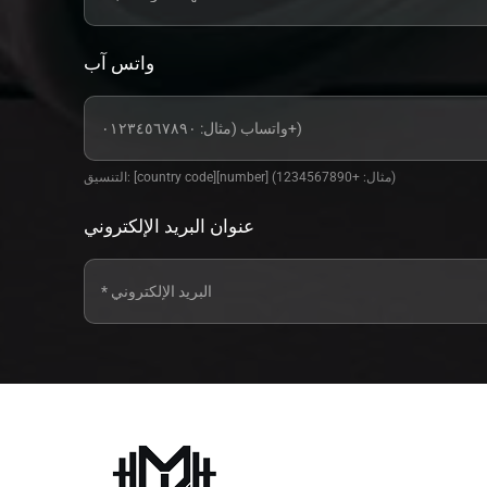
واتس آب
التنسيق: [country code][number] (مثال: +1234567890)
عنوان البريد الإلكتروني