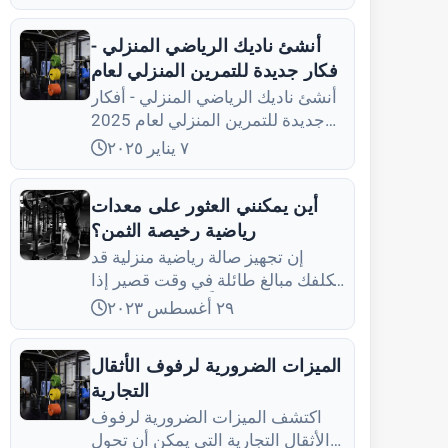
التي ستساعدك في تحقيق أهدافك؟
إذا كان الأمر كذلك، فقد...
أنشئ ناديك الرياضي المنزلي -
أفكار جديدة للتمرين المنزلي لعام
2025
أنشئ ناديك الرياضي المنزلي - أفكار
جديدة للتمرين المنزلي لعام 2025
واكتشف كيفية تحقيق أهداف لياقتك
٧ يناير ٢٠٢٥
البدنية دون مغادرة المنزل.
أين يمكنني العثور على معدات
رياضية رخيصة الثمن؟
إن تجهيز صالة رياضية منزلية قد
يكلفك مبالغ طائلة في وقت قصير إذا
لم تكن حذراً في اختيار مصادر
٢٩ أغسطس ٢٠٢٣
معداتك. وبحكم تجربتي في تحويل
مرآب كامل إلى صالة رياضية متكاملة
الميزات الضرورية لرفوف الأثقال
عبر تجميع قطع ومعدات متنوعة،
التجارية
اكتشف الميزات الضرورية لرفوف
الأثقال التجارية التي يمكن أن تحول