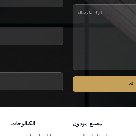
لك
مصنع مودون
الكتالوجات