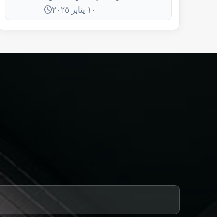
أي صالة رياضية إلى ملاذ آمن وفعال
١٠ يناير ٢٠٢٥
للتدريب.