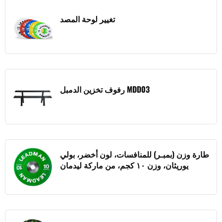
تغيير لوحة المصد
رفوف تخزين الدمبل MDD03
طارة وزن (بمبـر) للمنافسات، لون أخضر، بولي
يوريثان، وزن ١٠ كجم، من ماركة ليدمان