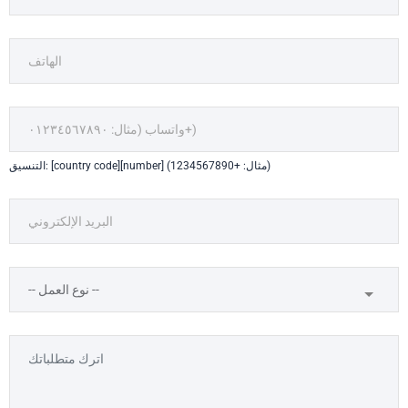
التنسيق: [country code][number] (مثال: +1234567890)