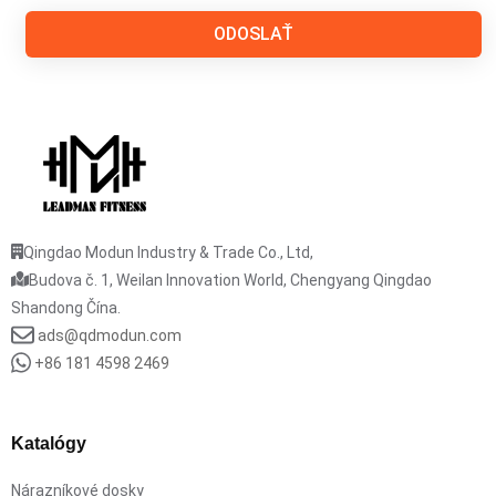
ODOSLAŤ
Qingdao Modun Industry & Trade Co., Ltd,
Budova č. 1, Weilan Innovation World, Chengyang Qingdao
Shandong Čína.
ads@qdmodun.com
+86 181 4598 2469
Katalógy
Nárazníkové dosky