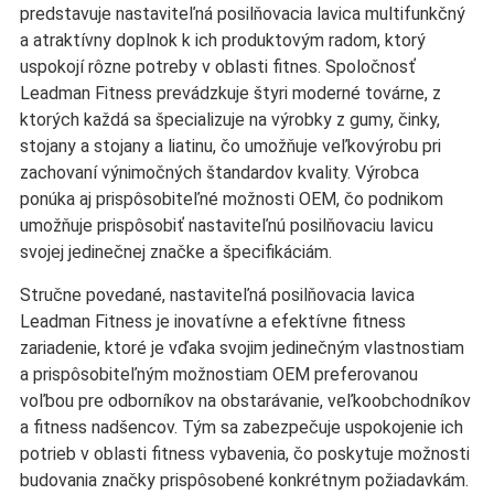
predstavuje nastaviteľná posilňovacia lavica multifunkčný
a atraktívny doplnok k ich produktovým radom, ktorý
uspokojí rôzne potreby v oblasti fitnes. Spoločnosť
Leadman Fitness prevádzkuje štyri moderné továrne, z
ktorých každá sa špecializuje na výrobky z gumy, činky,
stojany a stojany a liatinu, čo umožňuje veľkovýrobu pri
zachovaní výnimočných štandardov kvality. Výrobca
ponúka aj prispôsobiteľné možnosti OEM, čo podnikom
umožňuje prispôsobiť nastaviteľnú posilňovaciu lavicu
svojej jedinečnej značke a špecifikáciám.
Stručne povedané, nastaviteľná posilňovacia lavica
Leadman Fitness je inovatívne a efektívne fitness
zariadenie, ktoré je vďaka svojim jedinečným vlastnostiam
a prispôsobiteľným možnostiam OEM preferovanou
voľbou pre odborníkov na obstarávanie, veľkoobchodníkov
a fitness nadšencov. Tým sa zabezpečuje uspokojenie ich
potrieb v oblasti fitness vybavenia, čo poskytuje možnosti
budovania značky prispôsobené konkrétnym požiadavkám.