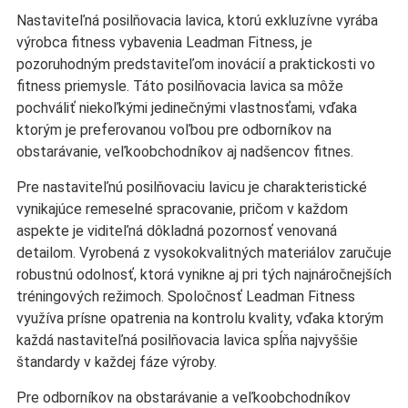
Nastaviteľná posilňovacia lavica, ktorú exkluzívne vyrába
výrobca fitness vybavenia Leadman Fitness, je
pozoruhodným predstaviteľom inovácií a praktickosti vo
fitness priemysle. Táto posilňovacia lavica sa môže
pochváliť niekoľkými jedinečnými vlastnosťami, vďaka
ktorým je preferovanou voľbou pre odborníkov na
obstarávanie, veľkoobchodníkov aj nadšencov fitnes.
Pre nastaviteľnú posilňovaciu lavicu je charakteristické
vynikajúce remeselné spracovanie, pričom v každom
aspekte je viditeľná dôkladná pozornosť venovaná
detailom. Vyrobená z vysokokvalitných materiálov zaručuje
robustnú odolnosť, ktorá vynikne aj pri tých najnáročnejších
tréningových režimoch. Spoločnosť Leadman Fitness
využíva prísne opatrenia na kontrolu kvality, vďaka ktorým
každá nastaviteľná posilňovacia lavica spĺňa najvyššie
štandardy v každej fáze výroby.
Pre odborníkov na obstarávanie a veľkoobchodníkov