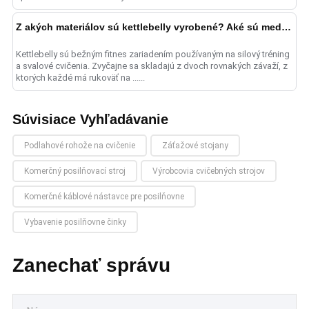
Z akých materiálov sú kettlebelly vyrobené? Aké sú medzi nimi rozdiely?
Kettlebelly sú bežným fitnes zariadením používaným na silový tréning
a svalové cvičenia. Zvyčajne sa skladajú z dvoch rovnakých závaží, z
ktorých každé má rukoväť na ......
Súvisiace Vyhľadávanie
Podlahové rohože na cvičenie
Záťažové stojany
Komerčný posilňovací stroj
Výrobcovia cvičebných strojov
Komerčné káblové nástavce pre posilňovne
Vybavenie posilňovne činky
Zanechať správu