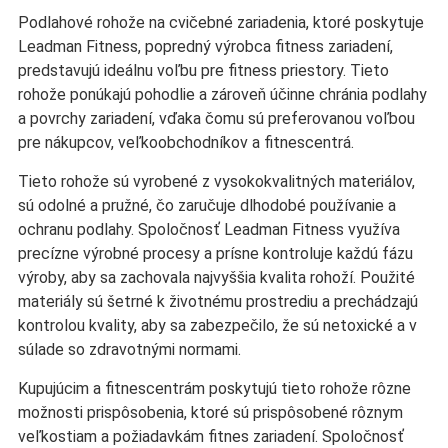
Podlahové rohože na cvičebné zariadenia, ktoré poskytuje
Leadman Fitness, popredný výrobca fitness zariadení,
predstavujú ideálnu voľbu pre fitness priestory. Tieto
rohože ponúkajú pohodlie a zároveň účinne chránia podlahy
a povrchy zariadení, vďaka čomu sú preferovanou voľbou
pre nákupcov, veľkoobchodníkov a fitnescentrá.
Tieto rohože sú vyrobené z vysokokvalitných materiálov,
sú odolné a pružné, čo zaručuje dlhodobé používanie a
ochranu podlahy. Spoločnosť Leadman Fitness využíva
precízne výrobné procesy a prísne kontroluje každú fázu
výroby, aby sa zachovala najvyššia kvalita rohoží. Použité
materiály sú šetrné k životnému prostrediu a prechádzajú
kontrolou kvality, aby sa zabezpečilo, že sú netoxické a v
súlade so zdravotnými normami.
Kupujúcim a fitnescentrám poskytujú tieto rohože rôzne
možnosti prispôsobenia, ktoré sú prispôsobené rôznym
veľkostiam a požiadavkám fitnes zariadení. Spoločnosť