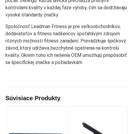
počas tréningu. Každá lavička prechádza prísnymi
kontrolami kvality v každej fáze výroby, čím sa dodržiavajú
vysoké štandardy značky.
Spoločnosť Leadman Fitness je pre veľkoobchodníkov,
dodávateľov a fitness nadšencov spoľahlivým zdrojom
rôznych možností fitness zariadení. Prevádzkuje špičkový
závod, ktorý udržiava bezchybné opatrenia na kontrolu
kvality. Okrem toho ich riešenia OEM umožňujú prispôsobiť
sa špecifickej značke a požiadavkám.
Súvisiace Produkty