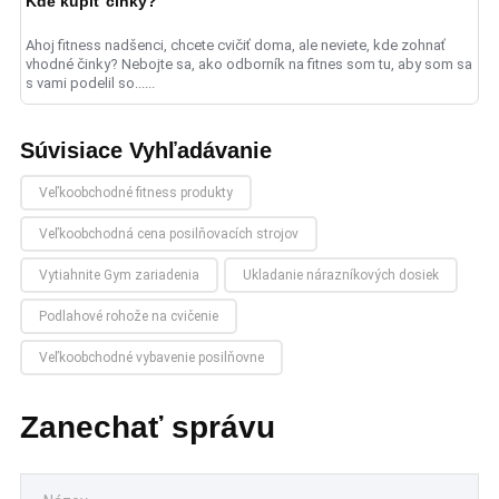
Kde kúpiť činky?
Ahoj fitness nadšenci, chcete cvičiť doma, ale neviete, kde zohnať
vhodné činky? Nebojte sa, ako odborník na fitnes som tu, aby som sa
s vami podelil so......
Súvisiace Vyhľadávanie
Veľkoobchodné fitness produkty
Veľkoobchodná cena posilňovacích strojov
Vytiahnite Gym zariadenia
Ukladanie nárazníkových dosiek
Podlahové rohože na cvičenie
Veľkoobchodné vybavenie posilňovne
Zanechať správu