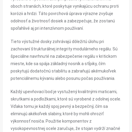
oboch stranách, ktoré poskytuje vynikajúcu ochranu proti
korózii a hrdzi. Táto povrchová úprava výrazne zvyšuje
odolnosť a životnosť dosiek a zabezpečuje, že zostanú
spoľahlivé aj pri intenzívnom používaní.
Tieto výstužné dosky zohrávajú dôležitú úlohu pri
zachovaní štrukturálnej integrity modulárneho regálu. Sú
špeciálne navrhnuté na zabezpečenie regálu v kritickom
mieste, kde sa spája základný nosník a stĺpiky, čím
poskytujú dodatočnú stabilitu a zabraňujú akémukoľvek
potenciálnemu kývaniu alebo posunu počas používania.
Každý upevňovací bod je vystužený kvalitnými maticami,
skrutkami a podložkami, ktoré sú vyrobené z odolnej ocele.
Vďaka tomu je každý spoj pevný a bezpečný, čím sa
eliminujú akékoľvek slabiny, ktoré by mohli ohroziť
výkonnosť nosiča. Použitie komponentov z
vysokopevnostnej ocele zaručuje, že stojan vydrží značné