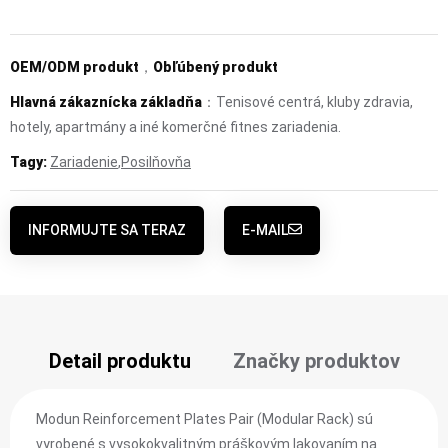
OEM/ODM produkt
，
Obľúbený produkt
Hlavná zákaznícka základňa
：Tenisové centrá, kluby zdravia,
hotely, apartmány a iné komerčné fitnes zariadenia.
Tagy:
Zariadenie
,
Posilňovňa
INFORMUJTE SA TERAZ
E-MAIL
Detail produktu
Značky produktov
Modun Reinforcement Plates Pair (Modular Rack) sú
vyrobené s vysokokvalitným práškovým lakovaním na