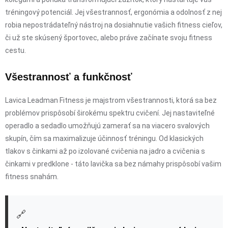
tréningový potenciál. Jej všestrannosť, ergonómia a odolnosť z nej
robia nepostrádateľný nástroj na dosiahnutie vašich fitness cieľov,
či už ste skúsený športovec, alebo práve začínate svoju fitness
cestu.
Všestrannosť a funkčnosť
Lavica Leadman Fitness je majstrom všestrannosti, ktorá sa bez
problémov prispôsobí širokému spektru cvičení. Jej nastaviteľné
operadlo a sedadlo umožňujú zamerať sa na viacero svalových
skupín, čím sa maximalizuje účinnosť tréningu. Od klasických
tlakov s činkami až po izolované cvičenia na jadro a cvičenia s
činkami v predklone - táto lavička sa bez námahy prispôsobí vašim
fitness snahám.
🔗