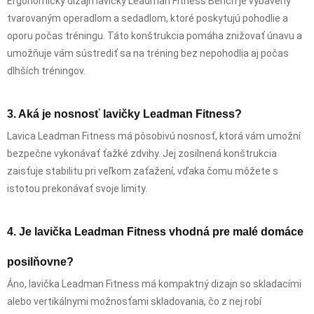
Ergonomický dizajn lavičky Leadman Fitness Bench je vybavený
tvarovaným operadlom a sedadlom, ktoré poskytujú pohodlie a
oporu počas tréningu. Táto konštrukcia pomáha znižovať únavu a
umožňuje vám sústrediť sa na tréning bez nepohodlia aj počas
dlhších tréningov.
3. Aká je nosnosť lavičky Leadman Fitness?
Lavica Leadman Fitness má pôsobivú nosnosť, ktorá vám umožní
bezpečne vykonávať ťažké zdvihy. Jej zosilnená konštrukcia
zaisťuje stabilitu pri veľkom zaťažení, vďaka čomu môžete s
istotou prekonávať svoje limity.
4. Je lavička Leadman Fitness vhodná pre malé domáce
posilňovne?
Áno, lavička Leadman Fitness má kompaktný dizajn so skladacími
alebo vertikálnymi možnosťami skladovania, čo z nej robí