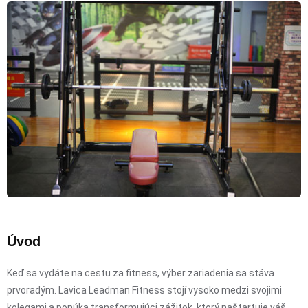
Úvod
Keď sa vydáte na cestu za fitness, výber zariadenia sa stáva
prvoradým. Lavica Leadman Fitness stojí vysoko medzi svojimi
kolegami a ponúka transformujúci zážitok, ktorý naštartuje váš