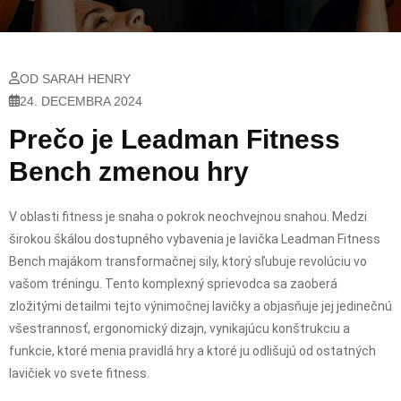
OD SARAH HENRY
24. DECEMBRA 2024
Prečo je Leadman Fitness
Bench zmenou hry
V oblasti fitness je snaha o pokrok neochvejnou snahou. Medzi
širokou škálou dostupného vybavenia je lavička Leadman Fitness
Bench majákom transformačnej sily, ktorý sľubuje revolúciu vo
vašom tréningu. Tento komplexný sprievodca sa zaoberá
zložitými detailmi tejto výnimočnej lavičky a objasňuje jej jedinečnú
všestrannosť, ergonomický dizajn, vynikajúcu konštrukciu a
funkcie, ktoré menia pravidlá hry a ktoré ju odlišujú od ostatných
lavičiek vo svete fitness.