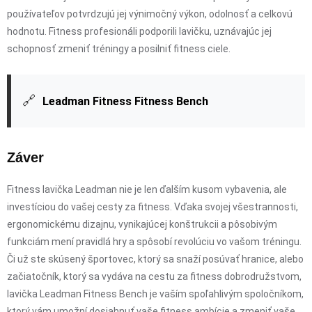
používateľov potvrdzujú jej výnimočný výkon, odolnosť a celkovú
hodnotu. Fitness profesionáli podporili lavičku, uznávajúc jej
schopnosť zmeniť tréningy a posilniť fitness ciele.
🔗
Leadman Fitness Fitness Bench
Záver
Fitness lavička Leadman nie je len ďalším kusom vybavenia, ale
investíciou do vašej cesty za fitness. Vďaka svojej všestrannosti,
ergonomickému dizajnu, vynikajúcej konštrukcii a pôsobivým
funkciám mení pravidlá hry a spôsobí revolúciu vo vašom tréningu.
Či už ste skúsený športovec, ktorý sa snaží posúvať hranice, alebo
začiatočník, ktorý sa vydáva na cestu za fitness dobrodružstvom,
lavička Leadman Fitness Bench je vaším spoľahlivým spoločníkom,
ktorý vám umožní dosiahnuť vaše fitness ambície a zmeniť vaše