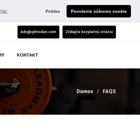
viac
Pokles
Povolenie súborov cookie
Ads@qdmodun.com
Získajte bezplatnú citáciu
RY
KONTAKT
Domov
FAQS