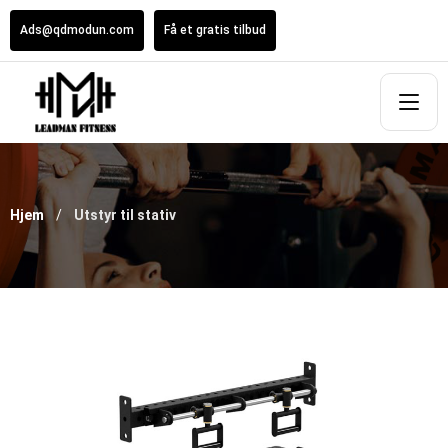
Ads@qdmodun.com
Få et gratis tilbud
Hjem
Utstyr til stativ