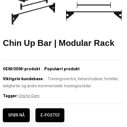
Chin Up Bar | Modular Rack
OEM/ODM-produkt
，
Populært produkt
Viktigste kundebase
： Treningssentre, helsestudioer, hoteller,
leiligheter og andre kommersielle treningssteder.
Tagger:
Utstyr
,
Gym
SPØR NÅ
E-POST