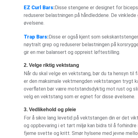
EZ Curl Bars
:
Disse stengene er designet for biceps
reduserer belastningen på håndleddene. De vinklede g
øvelsene.
Trap Bars
:
Disse er også kjent som sekskantstenger,
nøytralt grep og reduserer belastningen på korsrygg
gir en mer balansert og oppreist løftestilling.
2. Velge riktig vektstang
Når du skal velge en vektstang, bør du ta hensyn til 
er den maksimale vektmengden vektstangen trygt kan
overflaten bør være motstandsdyktig mot rust og slit
velg en vektstang som er egnet for disse øvelsene.
3. Vedlikehold og pleie
For å sikre lang levetid på vektstangen din er det vik
og oppbevaring i et tørt miljø kan bidra til å forhindr
fjerne svette og kritt. Smør hylsene med jevne mellom