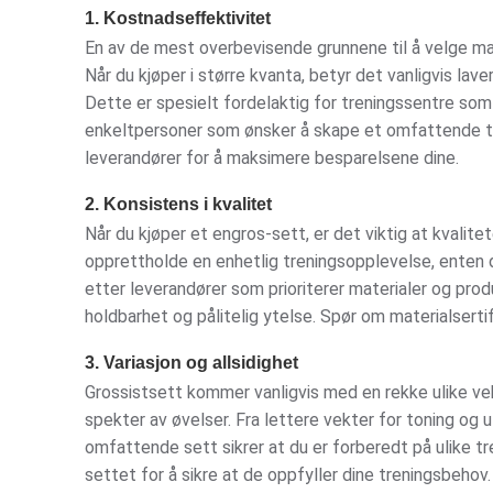
1. Kostnadseffektivitet
En av de mest overbevisende grunnene til å velge ma
Når du kjøper i større kvanta, betyr det vanligvis lave
Dette er spesielt fordelaktig for treningssentre som t
enkeltpersoner som ønsker å skape et omfattende tr
leverandører for å maksimere besparelsene dine.
2. Konsistens i kvalitet
Når du kjøper et engros-sett, er det viktig at kvalite
opprettholde en enhetlig treningsopplevelse, enten du
etter leverandører som prioriterer materialer og pro
holdbarhet og pålitelig ytelse. Spør om materialsertif
3. Variasjon og allsidighet
Grossistsett kommer vanligvis med en rekke ulike vek
spekter av øvelser. Fra lettere vekter for toning og u
omfattende sett sikrer at du er forberedt på ulike tr
settet for å sikre at de oppfyller dine treningsbehov.