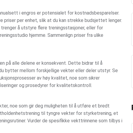
nualsett i engros er potensialet for kostnadsbesparelser.
re priser per enhet, slik at du kan strekke budsjettet lenger.
renger å utstyre flere treningsstasjoner, eller for
eningsstudio hjemme. Sammenlign priser fra ulike
ten på alle delene er konsekvent. Dette bidrar til å
 bytter mellom forskjellige vekter eller deler utstyr. Se
duksjonsprosesser av høy kvalitet, noe som sikrer
iseringer og prosedyrer for kvalitetskontroll.
ter, noe som gir deg muligheten til å utføre et bredt
tholdenhetstrening til tyngre vekter for styrketrening, et
eningsrutiner. Vurder de spesifikke vekttrinnene som tilbys i