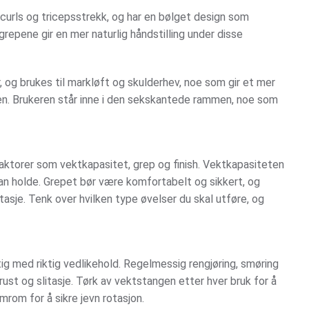
curls og tricepsstrekk, og har en bølget design som
repene gir en mer naturlig håndstilling under disse
 og brukes til markløft og skulderhev, noe som gir et mer
en. Brukeren står inne i den sekskantede rammen, noe som
faktorer som vektkapasitet, grep og finish. Vektkapasiteten
 holde. Grepet bør være komfortabelt og sikkert, og
asje. Tenk over hvilken type øvelser du skal utføre, og
tig med riktig vedlikehold. Regelmessig rengjøring, smøring
e rust og slitasje. Tørk av vektstangen etter hver bruk for å
rom for å sikre jevn rotasjon.