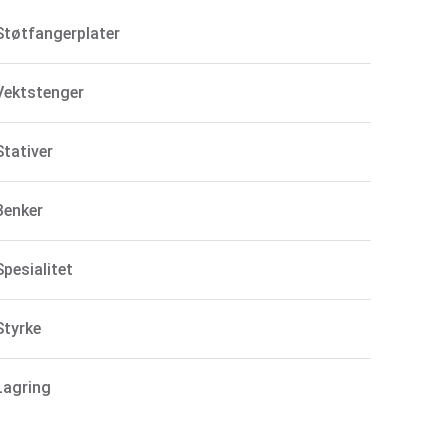
Støtfangerplater
Vektstenger
Stativer
Benker
Spesialitet
Styrke
Lagring