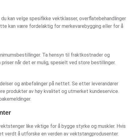
at du kan velge spesifikke vektklasser, overflatebehandlinger
ette kan være fordelaktig for merkevarebygging eller for å
inimumsbestillinger. Ta hensyn til fraktkostnader og
priser når det er mulig, spesielt ved store bestillinger.
lser og anbefalinger på nettet. Se etter leverandører
vere produkter av høy kvalitet og utmerket kundeservice.
lbakemeldinger.
nter
vektstenger like viktige for å bygge styrke og muskler. Hvis
 det verdt å utforske en verden av vektstangprodusenter.